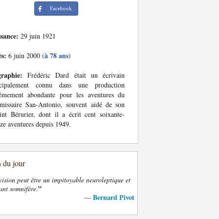
Facebook
ssance:
29 juin 1921
ès:
(à 78 ans)
6 juin 2000
graphie:
Frédéric Dard était un écrivain
ncipalement connu dans une production
rêmement abondante pour les aventures du
missaire San-Antonio, souvent aidé de son
int Bérurier, dont il a écrit cent soixante-
ze aventures depuis 1949.
n du jour
vision peut être un impitoyable neuroleptique et
”
ant somnifère.
Bernard Pivot
—