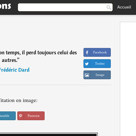
Accueil
n temps, il perd toujours celui des
Facebook
autres.
”
Twitter
Frédéric Dard
Image
itation en image:
tumblr
Pinterest