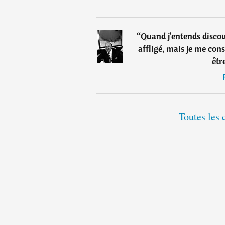
“
Quand j'entends discour
affligé, mais je me con
êtr
―
Toutes les 