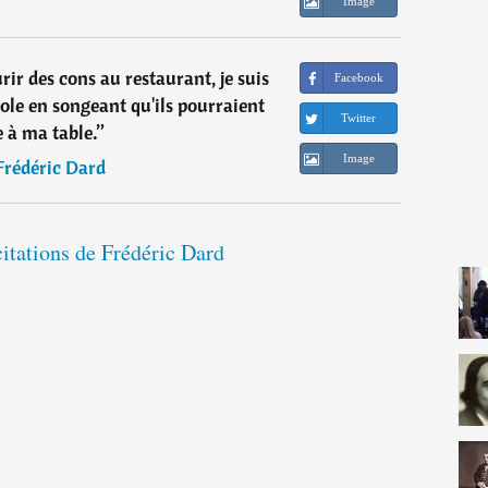
Image
ir des cons au restaurant, je suis
Facebook
sole en songeant qu'ils pourraient
Twitter
e à ma table.
”
Image
Frédéric Dard
citations de Frédéric Dard