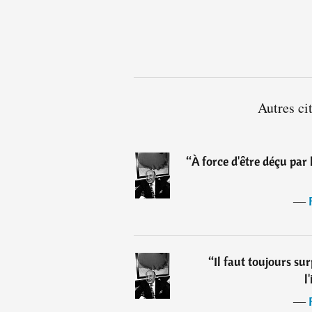
Autres ci
“
À force d'être déçu par l
―
“
Il faut toujours s
l
―