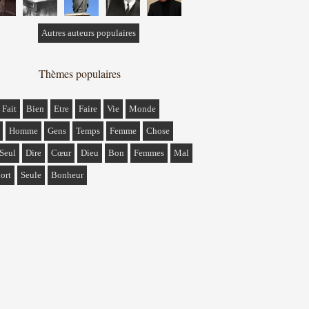
Autres auteurs populaires
Thèmes populaires
Fait
Bien
Etre
Faire
Vie
Monde
Homme
Gens
Temps
Femme
Chose
Seul
Dire
Cœur
Dieu
Bon
Femmes
Mal
ort
Seule
Bonheur