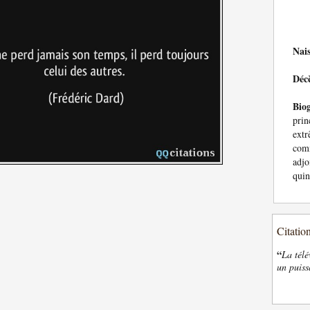
Nai
Déc
Bio
pri
ext
com
adjo
quin
Citatio
“
La télé
un puiss