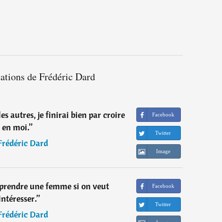
tations de Frédéric Dard
es autres, je finirai bien par croire
Facebook
en moi.
”
Twitter
Frédéric Dard
Image
urprendre une femme si on veut
Facebook
'intéresser.
”
Twitter
Frédéric Dard