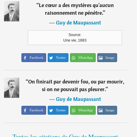
“
Le cœur a des mystères qu'aucun
raisonnement ne pénètre.
”
―
Guy de Maupassant
Source:
Une vie, 1883
Facebook
Twitter
WhatsApp
Image
“
On finirait par devenir fou, ou par mourir,
si on ne pouvait pas pleurer.
”
―
Guy de Maupassant
Facebook
Twitter
WhatsApp
Image
Toutes les citations de Guy de Maupassant