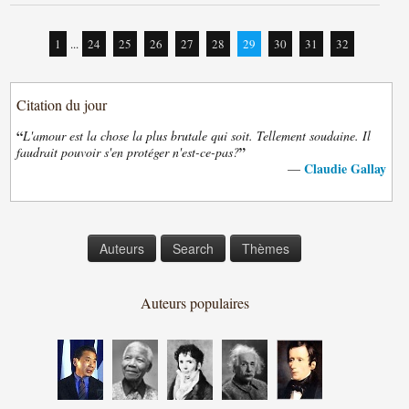
1
...
24
25
26
27
28
29
30
31
32
Citation du jour
“
L'amour est la chose la plus brutale qui soit. Tellement soudaine. Il
”
faudrait pouvoir s'en protéger n'est-ce-pas?
Claudie Gallay
—
Auteurs
Search
Thèmes
Auteurs populaires