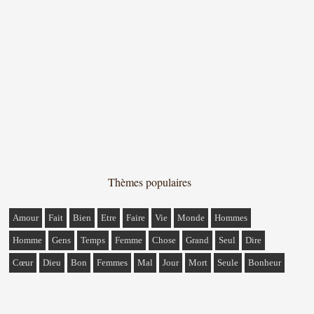
Thèmes populaires
Amour
Fait
Bien
Etre
Faire
Vie
Monde
Hommes
Homme
Gens
Temps
Femme
Chose
Grand
Seul
Dire
Cœur
Dieu
Bon
Femmes
Mal
Jour
Mort
Seule
Bonheur