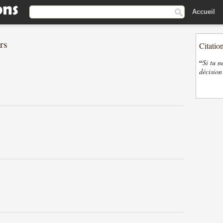
Accueil
rs
Citatio
“
Si tu n
décision