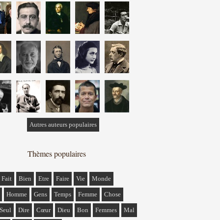
Autres auteurs populaires
Thèmes populaires
Fait
Bien
Etre
Faire
Vie
Monde
Homme
Gens
Temps
Femme
Chose
Seul
Dire
Cœur
Dieu
Bon
Femmes
Mal