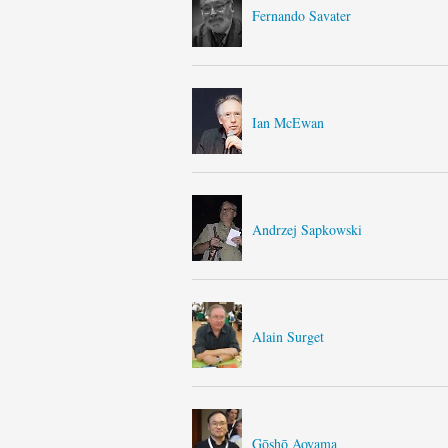
Fernando Savater
Ian McEwan
Andrzej Sapkowski
Alain Surget
Gōshō Aoyama