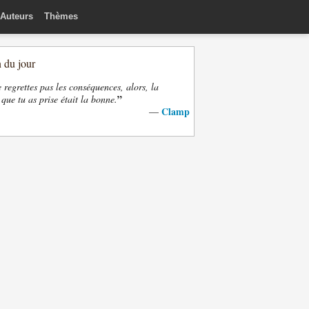
Auteurs
Thèmes
n du jour
e regrettes pas les conséquences, alors, la
”
 que tu as prise était la bonne.
Clamp
—