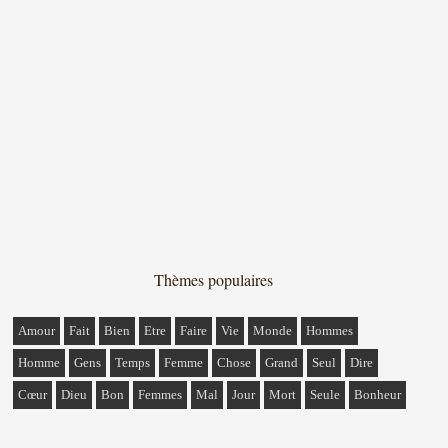
Thèmes populaires
Amour
Fait
Bien
Etre
Faire
Vie
Monde
Hommes
Homme
Gens
Temps
Femme
Chose
Grand
Seul
Dire
Cœur
Dieu
Bon
Femmes
Mal
Jour
Mort
Seule
Bonheur