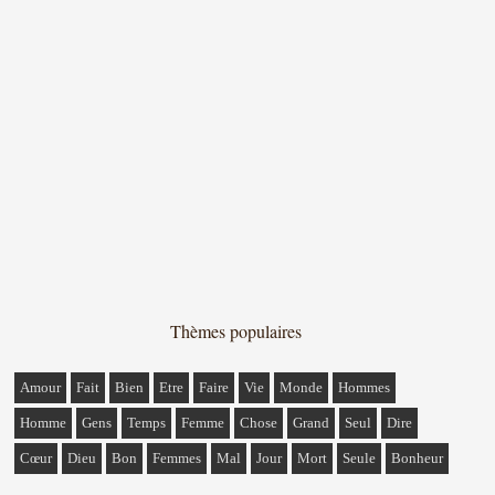
Thèmes populaires
Amour
Fait
Bien
Etre
Faire
Vie
Monde
Hommes
Homme
Gens
Temps
Femme
Chose
Grand
Seul
Dire
Cœur
Dieu
Bon
Femmes
Mal
Jour
Mort
Seule
Bonheur