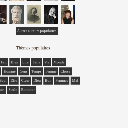
Autres auteurs populaires
Thèmes populaires
Fait
Bien
Etre
Faire
Vie
Monde
Homme
Gens
Temps
Femme
Chose
Seul
Dire
Cœur
Dieu
Bon
Femmes
Mal
ort
Seule
Bonheur