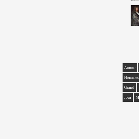
Amour
Hommes
Grand
Jour
M