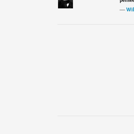
―
Wil