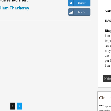
Twitter
liam Thackeray
Nai
Image
Déc
Bio
l'u
impo
ses 
moye
des
par 
l'un
Nais
Citatio
“
Si un a
1
2
regarde 