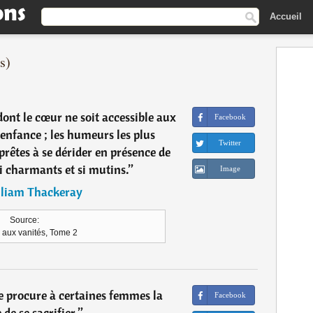
Accueil
s)
dont le cœur ne soit accessible aux
Facebook
'enfance ; les humeurs les plus
Twitter
prêtes à se dérider en présence de
si charmants et si mutins.
”
Image
liam Thackeray
Source:
e aux vanités, Tome 2
e procure à certaines femmes la
Facebook
 de se sacrifier.
”