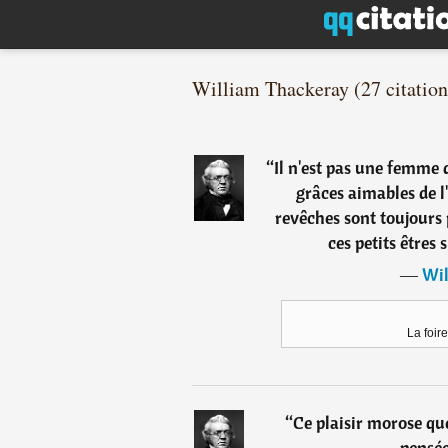
William Thackeray (27 citation
“
Il n'est pas une femme 
grâces aimables de l
revêches sont toujours 
ces petits êtres 
―
Wil
La foir
“
Ce plaisir morose qu
pensée