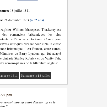
ssance:
18 juillet 1811
ès:
(à 52 ans)
24 décembre 1863
graphie:
William Makepeace Thackeray est
n des romanciers britanniques les plus
rtants de l'époque victorienne. Connu pour
œuvres satiriques prenant pour cible la classe
nne britannique, il est l'auteur, entre autres,
 Mémoires de Barry Lyndon, qui fut adapté
le cinéaste Stanley Kubrick et de Vanity Fair,
 des romans-phares de la littérature anglaise.
sance en 1811
Naissance le 18 juillet
n du jour
rc-en-ciel dure un quart d'heure, on ne le
”
plus.