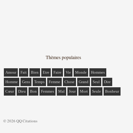
Thèmes populaires
Amour
Fait
Bien
Etre
Faire
Vie
Monde
Hommes
Homme
Gens
Temps
Femme
Chose
Grand
Seul
Dire
Cœur
Dieu
Bon
Femmes
Mal
Jour
Mort
Seule
Bonheur
© 2026 QQ Citations