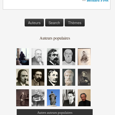
Bernard Pivot
—
Auteurs
Search
Thèmes
Auteurs populaires
Autres auteurs populaires