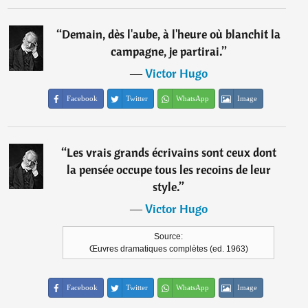
“
Demain, dès l'aube, à l'heure où blanchit la
campagne, je partirai.
”
―
Victor Hugo
Facebook
Twitter
WhatsApp
Image
“
Les vrais grands écrivains sont ceux dont
la pensée occupe tous les recoins de leur
style.
”
―
Victor Hugo
Source:
Œuvres dramatiques complètes (ed. 1963)
Facebook
Twitter
WhatsApp
Image