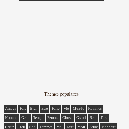
Thèmes populaires
Amour
Fait
Bien
Etre
Faire
Vie
Monde
Hommes
Homme
Gens
Temps
Femme
Chose
Grand
Seul
Dire
Cœur
Dieu
Bon
Femmes
Mal
Jour
Mort
Seule
Bonheur