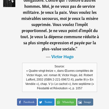
obligatoire. Contre qui ? contre d'autres
hommes. Moi, je ne veux pas de service
militaire. Je veux la paix. Vous voulez les
misérables secourus, moi je veux la misère
supprimée. Vous voulez l'impôt
proportionnel. Je ne veux point d'impôt du
tout. Je veux la dépense commune réduite à
sa plus simple expression et payée par la
plus-value sociale.
”
―
Victor Hugo
Source:
« Quatre-vingt-treize », dans Œuvres complètes de
Victor Hugo, vol. roman III, Victor Hugo, éd. Robert
Laffont, 2002 (ISBN 2-221-09672-X), partie III (« En
Vendée »), chap. V (« Le cachot »), livre septième («
Féodalité et Révolution »), p. 1057
Facebook
Twitter
WhatsApp
Image