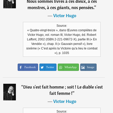
Nous sommes livrés à ces dieux, à ces
monstres, à ces géants, nos pensées.
”
―
Victor Hugo
Source:
« Quatre-vingt-treize », dans Œuvres complètes de
Victor Hugo, vol. roman III, Victor Hugo, éd. Robert
Laffont, 2002 (ISBN 2-221-09672-X), partie III (« En
Vendée »), chap. II (« Gauvain pensif »), livre
sixième (« C'est après la Victoire qu'a lieu le combat
»), p. 1035
Facebook
Twitter
WhatsApp
Image
“
Dieu s'est fait homme ; soit ! Le diable s'est
fait femme !
”
―
Victor Hugo
Source: