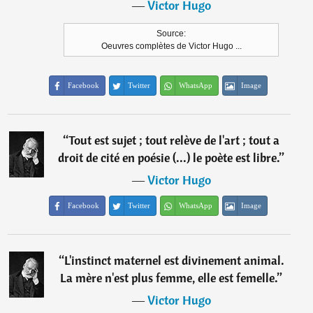
―
Victor Hugo
Source:
Oeuvres complètes de Victor Hugo ...
Facebook
Twitter
WhatsApp
Image
“
Tout est sujet ; tout relève de l'art ; tout a
droit de cité en poésie (...) le poète est libre.
”
―
Victor Hugo
Facebook
Twitter
WhatsApp
Image
“
L'instinct maternel est divinement animal.
La mère n'est plus femme, elle est femelle.
”
―
Victor Hugo