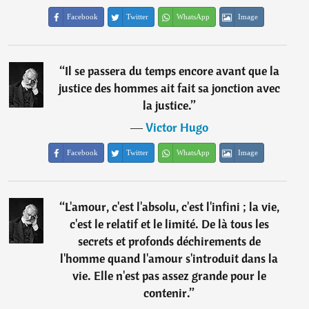
Facebook
Twitter
WhatsApp
Image
“
Il se passera du temps encore avant que la
justice des hommes ait fait sa jonction avec
la justice.
”
―
Victor Hugo
Facebook
Twitter
WhatsApp
Image
“
L'amour, c'est l'absolu, c'est l'infini ; la vie,
c'est le relatif et le limité. De là tous les
secrets et profonds déchirements de
l'homme quand l'amour s'introduit dans la
vie. Elle n'est pas assez grande pour le
contenir.
”