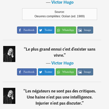
―
Victor Hugo
Source:
Oeuvres complètes: Océan (ed. 1989)
Facebook
Twitter
WhatsApp
Image
“
Le plus grand ennui c'est d'exister sans
vivre.
”
―
Victor Hugo
Facebook
Twitter
WhatsApp
Image
“
Les négateurs ne sont pas des critiques.
Une haine n'est pas une intelligence.
Injurier n'est pas discuter.
”