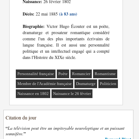
Naissance:
26 février 1802
Décès:
(à 83 ans)
22 mai 1885
Biographie:
Victor Hugo Écouter est un poète,
dramaturge et prosateur romantique considéré
comme l'un des plus importants écrivains de
langue française. Il est aussi une personnalité
politique et un intellectuel engagé qui a compté
dans l'Histoire du XIXe siècle.
Personnalité française
Poète
Romancier
Romantisme
Membre de l'Académie française
Dramaturge
Politicien
Naissance en 1802
Naissance le 26 février
Citation du jour
“
La télévision peut être un impitoyable neuroleptique et un puissant
”
somnifère.