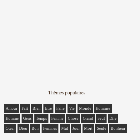
Thèmes populaires
Amour
Fait
Bien
Etre
Faire
Vie
Monde
Hommes
Homme
Gens
Temps
Femme
Chose
Grand
Seul
Dire
Cœur
Dieu
Bon
Femmes
Mal
Jour
Mort
Seule
Bonheur