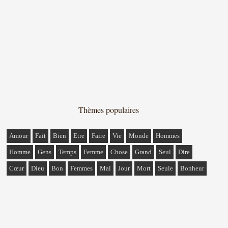
Thèmes populaires
Amour
Fait
Bien
Etre
Faire
Vie
Monde
Hommes
Homme
Gens
Temps
Femme
Chose
Grand
Seul
Dire
Cœur
Dieu
Bon
Femmes
Mal
Jour
Mort
Seule
Bonheur