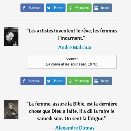
Facebook
Twitter
WhatsApp
Image
“
Les artistes inventent le rêve, les femmes
l'incarnent.
”
―
André Malraux
Source:
La corde et les souris (ed. 1976)
Facebook
Twitter
WhatsApp
Image
“
La femme, assure la Bible, est la dernière
chose que Dieu a faite. Il a dû la faire le
samedi soir. On sent la fatigue.
”
―
Alexandre Dumas