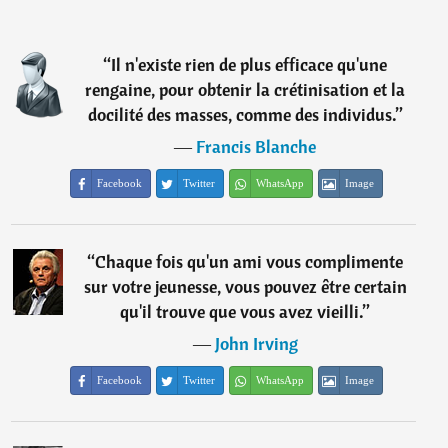
“
Il n'existe rien de plus efficace qu'une
rengaine, pour obtenir la crétinisation et la
docilité des masses, comme des individus.
”
―
Francis Blanche
Facebook
Twitter
WhatsApp
Image
“
Chaque fois qu'un ami vous complimente
sur votre jeunesse, vous pouvez être certain
qu'il trouve que vous avez vieilli.
”
―
John Irving
Facebook
Twitter
WhatsApp
Image