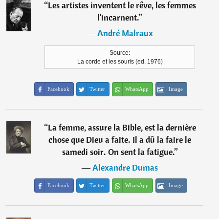
“
Les artistes inventent le rêve, les femmes
l'incarnent.
”
―
André Malraux
Source:
La corde et les souris (ed. 1976)
Facebook
Twitter
WhatsApp
Image
“
La femme, assure la Bible, est la dernière
chose que Dieu a faite. Il a dû la faire le
samedi soir. On sent la fatigue.
”
―
Alexandre Dumas
Facebook
Twitter
WhatsApp
Image