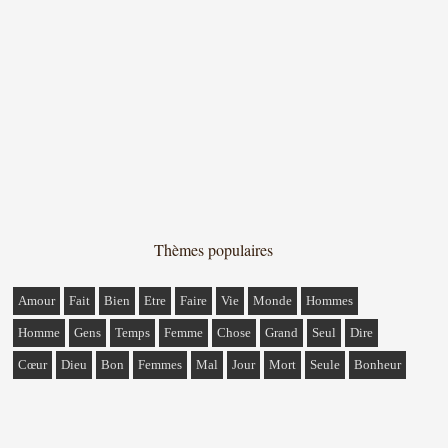
Thèmes populaires
Amour
Fait
Bien
Etre
Faire
Vie
Monde
Hommes
Homme
Gens
Temps
Femme
Chose
Grand
Seul
Dire
Cœur
Dieu
Bon
Femmes
Mal
Jour
Mort
Seule
Bonheur