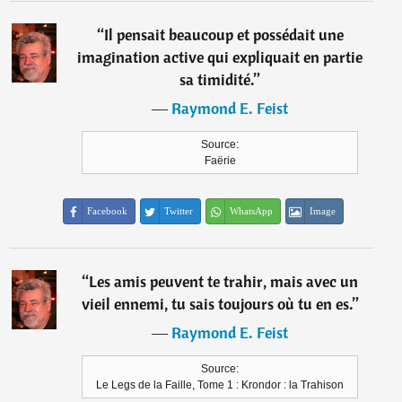
“
Il pensait beaucoup et possédait une
imagination active qui expliquait en partie
sa timidité.
”
―
Raymond E. Feist
Source:
Faërie
Facebook
Twitter
WhatsApp
Image
“
Les amis peuvent te trahir, mais avec un
vieil ennemi, tu sais toujours où tu en es.
”
―
Raymond E. Feist
Source:
Le Legs de la Faille, Tome 1 : Krondor : la Trahison