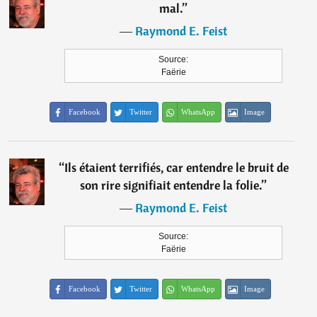
mal.
”
―
Raymond E. Feist
Source:
Faërie
Facebook
Twitter
WhatsApp
Image
“
Ils étaient terrifiés, car entendre le bruit de
son rire signifiait entendre la folie.
”
―
Raymond E. Feist
Source:
Faërie
Facebook
Twitter
WhatsApp
Image