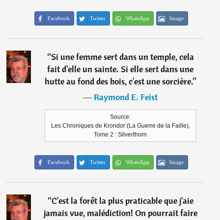
Facebook
Twitter
WhatsApp
Image
“
Si une femme sert dans un temple, cela
fait d'elle un sainte. Si elle sert dans une
hutte au fond des bois, c'est une sorcière.
”
―
Raymond E. Feist
Source:
Les Chroniques de Krondor (La Guerre de la Faille),
Tome 2 : Silverthorn
Facebook
Twitter
WhatsApp
Image
“
C'est la forêt la plus praticable que j'aie
jamais vue, malédiction! On pourrait faire