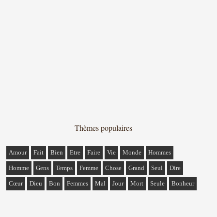
Thèmes populaires
Amour
Fait
Bien
Etre
Faire
Vie
Monde
Hommes
Homme
Gens
Temps
Femme
Chose
Grand
Seul
Dire
Cœur
Dieu
Bon
Femmes
Mal
Jour
Mort
Seule
Bonheur