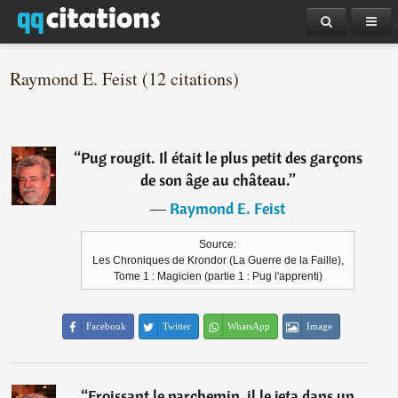
Raymond E. Feist (12 citations)
“
Pug rougit. Il était le plus petit des garçons
de son âge au château.
”
―
Raymond E. Feist
Source:
Les Chroniques de Krondor (La Guerre de la Faille),
Tome 1 : Magicien (partie 1 : Pug l'apprenti)
Facebook
Twitter
WhatsApp
Image
“
Froissant le parchemin, il le jeta dans un