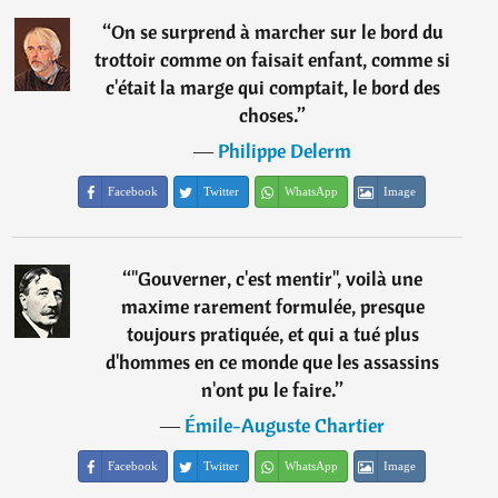
“
On se surprend à marcher sur le bord du
trottoir comme on faisait enfant, comme si
c'était la marge qui comptait, le bord des
choses.
”
―
Philippe Delerm
Facebook
Twitter
WhatsApp
Image
“
"Gouverner, c'est mentir", voilà une
maxime rarement formulée, presque
toujours pratiquée, et qui a tué plus
d'hommes en ce monde que les assassins
n'ont pu le faire.
”
―
Émile-Auguste Chartier
Facebook
Twitter
WhatsApp
Image