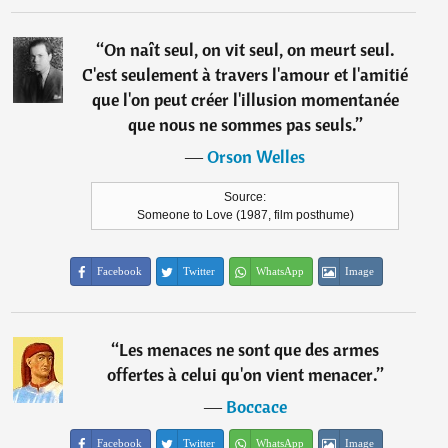
“
On naît seul, on vit seul, on meurt seul.
C'est seulement à travers l'amour et l'amitié
que l'on peut créer l'illusion momentanée
que nous ne sommes pas seuls.
”
―
Orson Welles
Source:
Someone to Love (1987, film posthume)
Facebook
Twitter
WhatsApp
Image
“
Les menaces ne sont que des armes
offertes à celui qu'on vient menacer.
”
―
Boccace
Facebook
Twitter
WhatsApp
Image