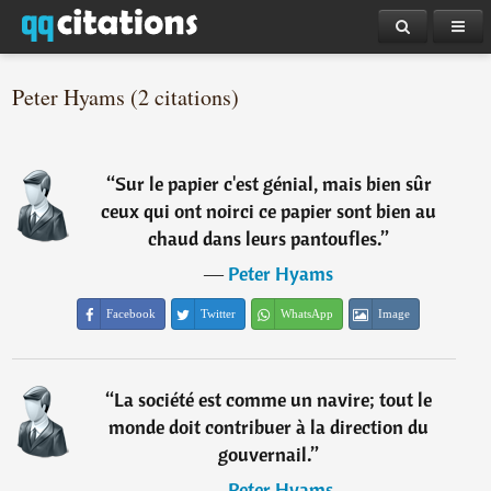
Peter Hyams (2 citations)
“
Sur le papier c'est génial, mais bien sûr
ceux qui ont noirci ce papier sont bien au
chaud dans leurs pantoufles.
”
―
Peter Hyams
Facebook
Twitter
WhatsApp
Image
“
La société est comme un navire; tout le
monde doit contribuer à la direction du
gouvernail.
”
―
Peter Hyams