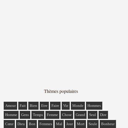
Thèmes populaires
Amour
Fait
Bien
Etre
Faire
Vie
Monde
Hommes
Homme
Gens
Temps
Femme
Chose
Grand
Seul
Dire
Cœur
Dieu
Bon
Femmes
Mal
Jour
Mort
Seule
Bonheur