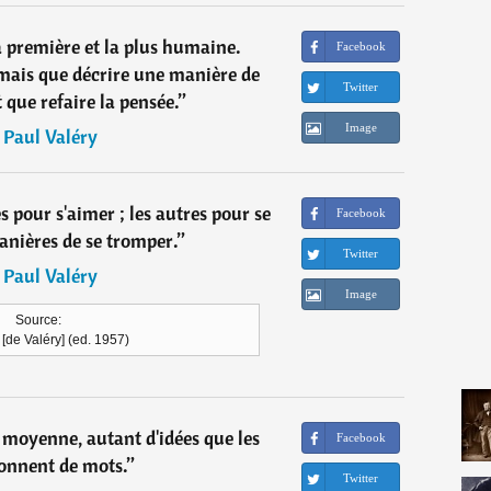
 la première et la plus humaine.
Facebook
jamais que décrire une manière de
Twitter
st que refaire la pensée.
”
Image
―
Paul Valéry
s pour s'aimer ; les autres pour se
Facebook
anières de se tromper.
”
Twitter
―
Paul Valéry
Image
Source:
[de Valéry] (ed. 1957)
 moyenne, autant d'idées que les
Facebook
donnent de mots.
”
Twitter