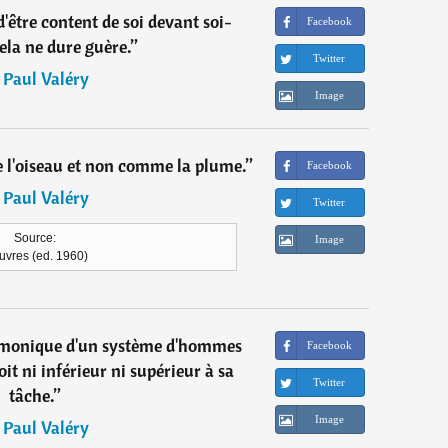
t d'être content de soi devant soi-
Facebook
la ne dure guère.
”
Twitter
―
Paul Valéry
Image
e l'oiseau et non comme la plume.
”
Facebook
―
Paul Valéry
Twitter
Source:
Image
vres (ed. 1960)
monique d'un système d'hommes
Facebook
it ni inférieur ni supérieur à sa
Twitter
tâche.
”
Image
―
Paul Valéry