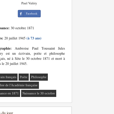
Paul Valéry
Facebook
ssance:
30 octobre 1871
ès:
(à 73 ans)
20 juillet 1945
graphie:
Ambroise Paul Toussaint Jules
éry est un écrivain, poète et philosophe
çais, né à Sète le 30 octobre 1871 et mort à
s le 20 juillet 1945.
vain français
Poète
Philosophe
re de l'Académie française
sance en 1871
Naissance le 30 octobre
n du jour