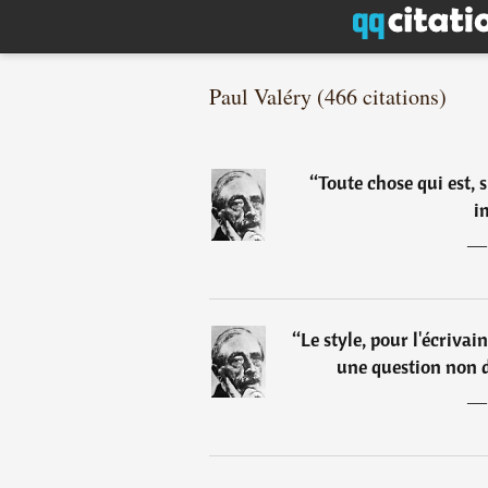
Paul Valéry (466 citations)
“
Toute chose qui est, s
i
“
Le style, pour l'écrivai
une question non d