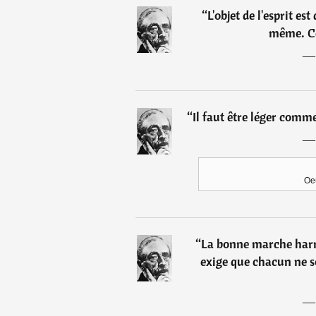
“
L'objet de l'esprit es
même. Ce
“
Il faut être léger comm
Oeu
“
La bonne marche har
exige que chacun ne so