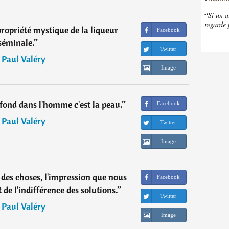
“
Si un a
regarde 
propriété mystique de la liqueur
Facebook
séminale.
”
Twitter
―
Paul Valéry
Image
ofond dans l'homme c'est la peau.
”
Facebook
―
Paul Valéry
Twitter
Image
é des choses, l'impression que nous
Facebook
t de l'indifférence des solutions.
”
Twitter
―
Paul Valéry
Image