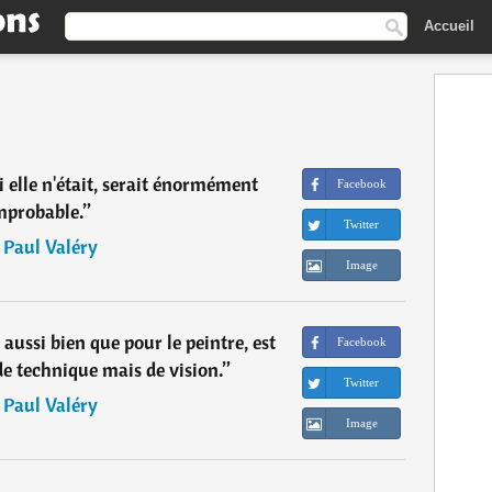
Accueil
i elle n'était, serait énormément
Facebook
mprobable.
”
Twitter
―
Paul Valéry
Image
n aussi bien que pour le peintre, est
Facebook
e technique mais de vision.
”
Twitter
―
Paul Valéry
Image