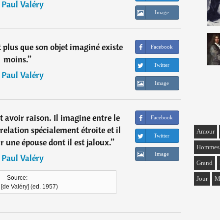
―
Paul Valéry
Image
 plus que son objet imaginé existe
Facebook
moins.
”
Twitter
―
Paul Valéry
Image
 avoir raison. Il imagine entre le
Facebook
relation spécialement étroite et il
Amour
Twitter
r une épouse dont il est jaloux.
”
Hommes
Image
―
Paul Valéry
Grand
Source:
Jour
M
[de Valéry] (ed. 1957)