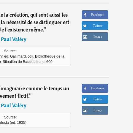
 la création, qui sont aussi les
Facebook
la nécessité de se distinguer est
Twitter
 de l'existence même.
”
Image
―
Paul Valéry
Source:
y, éd. Gallimard, coll. Bibliothèque de la
. Situation de Baudelaire, p. 600
ps imaginaire comme le temps un
Facebook
ement fictif.
”
Twitter
―
Paul Valéry
Image
Source:
lecta (ed. 1935)