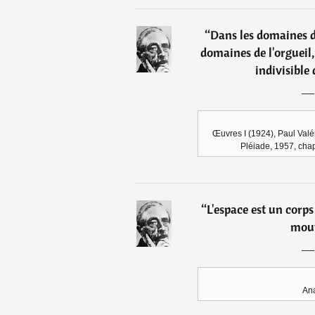
“
Dans les domaines de
domaines de l'orgueil, 
indivisible
Œuvres I (1924), Paul Valér
Pléiade, 1957, chap
“
L'espace est un cor
mouv
Ana