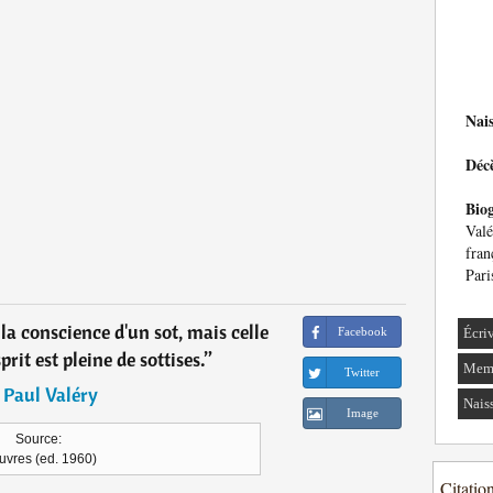
Nai
Déc
Bio
Val
fran
Pari
t la conscience d'un sot, mais celle
Facebook
Écri
it est pleine de sottises.
”
Memb
Twitter
―
Paul Valéry
Nais
Image
Source:
vres (ed. 1960)
Citatio