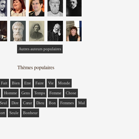
Autres auteurs populaires
Thèmes populaires
Fait
Bien
Etre
Faire
Vie
Monde
Homme
Gens
Temps
Femme
Chose
Seul
Dire
Cœur
Dieu
Bon
Femmes
Mal
ort
Seule
Bonheur