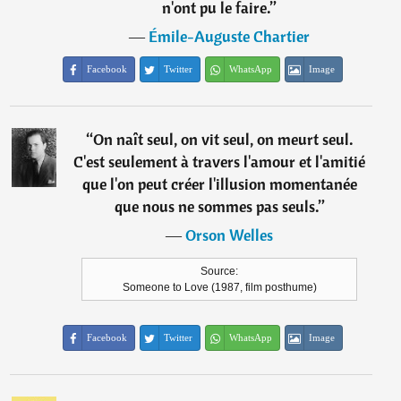
n'ont pu le faire.
”
―
Émile-Auguste Chartier
Facebook
Twitter
WhatsApp
Image
“
On naît seul, on vit seul, on meurt seul.
C'est seulement à travers l'amour et l'amitié
que l'on peut créer l'illusion momentanée
que nous ne sommes pas seuls.
”
―
Orson Welles
Source:
Someone to Love (1987, film posthume)
Facebook
Twitter
WhatsApp
Image