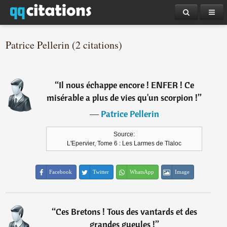
Patrice Pellerin (2 citations)
“
Il nous échappe encore ! ENFER ! Ce
misérable a plus de vies qu'un scorpion !
”
―
Patrice Pellerin
Source:
L'Epervier, Tome 6 : Les Larmes de Tlaloc
Facebook
Twitter
WhatsApp
Image
“
Ces Bretons ! Tous des vantards et des
grandes gueules !
”