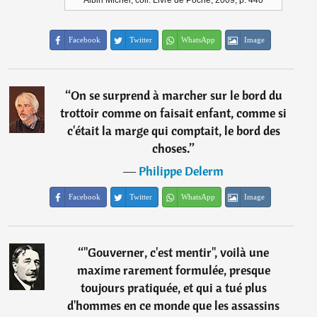
Albin Michel, coll. Livre de Poche, 2009, p. 440
Facebook
Twitter
WhatsApp
Image
“
On se surprend à marcher sur le bord du
trottoir comme on faisait enfant, comme si
c'était la marge qui comptait, le bord des
choses.
”
―
Philippe Delerm
Facebook
Twitter
WhatsApp
Image
“
"Gouverner, c'est mentir", voilà une
maxime rarement formulée, presque
toujours pratiquée, et qui a tué plus
d'hommes en ce monde que les assassins