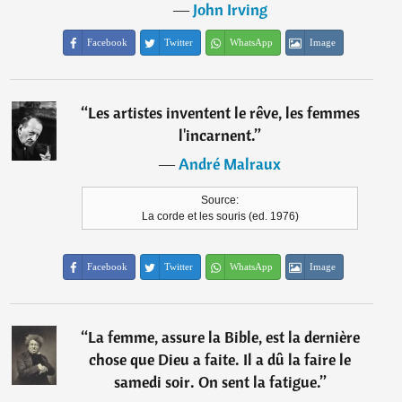
―
John Irving
Facebook
Twitter
WhatsApp
Image
“
Les artistes inventent le rêve, les femmes
l'incarnent.
”
―
André Malraux
Source:
La corde et les souris (ed. 1976)
Facebook
Twitter
WhatsApp
Image
“
La femme, assure la Bible, est la dernière
chose que Dieu a faite. Il a dû la faire le
samedi soir. On sent la fatigue.
”