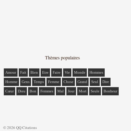
Thèmes populaires
Amour
Fait
Bien
Etre
Faire
Vie
Monde
Hommes
Homme
Gens
Temps
Femme
Chose
Grand
Seul
Dire
Cœur
Dieu
Bon
Femmes
Mal
Jour
Mort
Seule
Bonheur
© 2026 QQ Citations