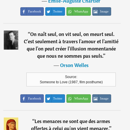
―
Émile-Auguste Chartier
Facebook
Twitter
WhatsApp
Image
“
On naît seul, on vit seul, on meurt seul.
C'est seulement à travers l'amour et l'amitié
que l'on peut créer l'illusion momentanée
que nous ne sommes pas seuls.
”
―
Orson Welles
Source:
Someone to Love (1987, film posthume)
Facebook
Twitter
WhatsApp
Image
“
Les menaces ne sont que des armes
offertes à celui qu'on vient menacer.
”