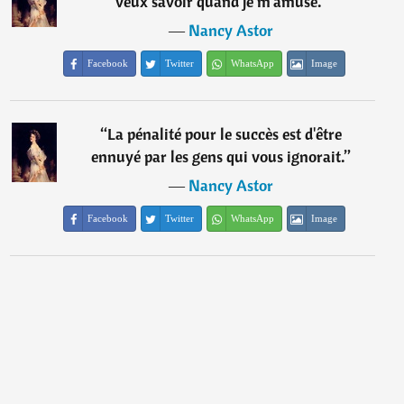
veux savoir quand je m'amuse.
”
―
Nancy Astor
Facebook
Twitter
WhatsApp
Image
“
La pénalité pour le succès est d'être
ennuyé par les gens qui vous ignorait.
”
―
Nancy Astor
Facebook
Twitter
WhatsApp
Image