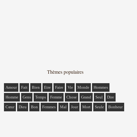
Thèmes populaires
Amour
Fait
Bien
Etre
Faire
Vie
Monde
Hommes
Homme
Gens
Temps
Femme
Chose
Grand
Seul
Dire
Cœur
Dieu
Bon
Femmes
Mal
Jour
Mort
Seule
Bonheur