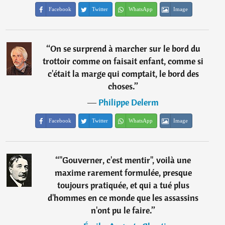
Facebook
Twitter
WhatsApp
Image
“
On se surprend à marcher sur le bord du
trottoir comme on faisait enfant, comme si
c'était la marge qui comptait, le bord des
choses.
”
―
Philippe Delerm
Facebook
Twitter
WhatsApp
Image
“
"Gouverner, c'est mentir", voilà une
maxime rarement formulée, presque
toujours pratiquée, et qui a tué plus
d'hommes en ce monde que les assassins
n'ont pu le faire.
”