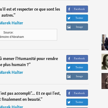
'il est et respecter ce que sont les
Facebook
autres.
”
Twitter
Marek Halter
Image
Source:
émoire d'Abraham
dû mener l'Humanité pour rendre
Facebook
e plus humain ?
”
Twitter
Marek Halter
Image
est pas accompli"... Et ce qui l'est,
Facebook
st finalement en beauté.
”
Twitter
Marek Halter