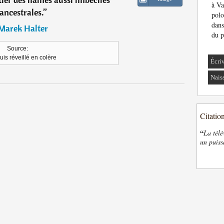
à Va
ancestrales.
”
polo
dans
Marek Halter
du p
Source:
uis réveillé en colère
Écri
Nais
Citatio
“
La télé
un puiss