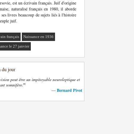
rsovie, est un écrivain français. Juif d'origine
naise, naturalisé français en 1980, il aborde
 ses livres beaucoup de sujets liés à l'histoire
euple juif.
vain français
Naissance en 1936
sance le 27 janvier
n du jour
vision peut être un impitoyable neuroleptique et
”
ant somnifère.
Bernard Pivot
—