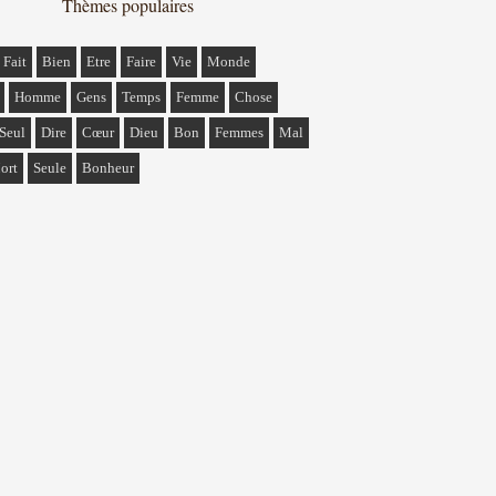
Thèmes populaires
Fait
Bien
Etre
Faire
Vie
Monde
Homme
Gens
Temps
Femme
Chose
Seul
Dire
Cœur
Dieu
Bon
Femmes
Mal
ort
Seule
Bonheur