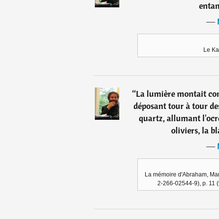
entam
―
Le Ka
“
La lumière montait co
déposant tour à tour des
quartz, allumant l'ocr
oliviers, la b
―
La mémoire d'Abraham, Mare
2-266-02544-9), p. 11 (