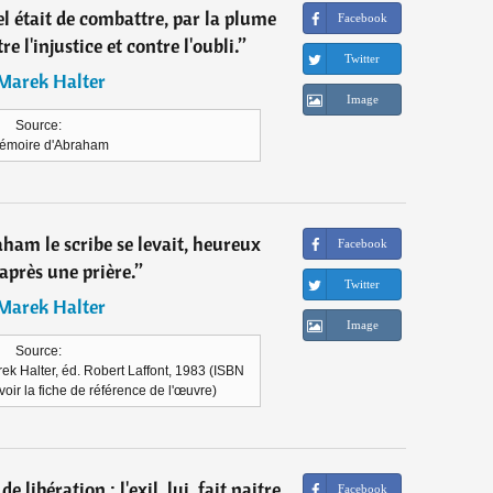
tiel était de combattre, par la plume
Facebook
re l'injustice et contre l'oubli.
”
Twitter
Marek Halter
Image
Source:
émoire d'Abraham
ham le scribe se levait, heureux
Facebook
près une prière.
”
Twitter
Marek Halter
Image
Source:
k Halter, éd. Robert Laffont, 1983 (ISBN
voir la fiche de référence de l'œuvre)
e libération ; l'exil, lui, fait naitre
Facebook