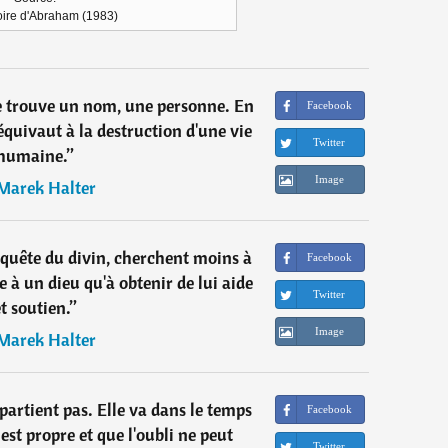
ire d'Abraham (1983)
se trouve un nom, une personne. En
Facebook
 équivaut à la destruction d'une vie
Twitter
humaine.
”
Image
Marek Halter
quête du divin, cherchent moins à
Facebook
 à un dieu qu'à obtenir de lui aide
Twitter
t soutien.
”
Image
Marek Halter
artient pas. Elle va dans le temps
Facebook
est propre et que l'oubli ne peut
Twitter