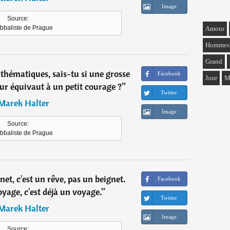
Image
Source:
bbaliste de Prague
Amour
Hommes
Grand
athématiques, sais-tu si une grosse
Facebook
Jour
M
ur équivaut à un petit courage ?
”
Twitter
Marek Halter
Image
Source:
bbaliste de Prague
net, c'est un rêve, pas un beignet.
Facebook
yage, c'est déjà un voyage.
”
Twitter
Marek Halter
Image
Source: