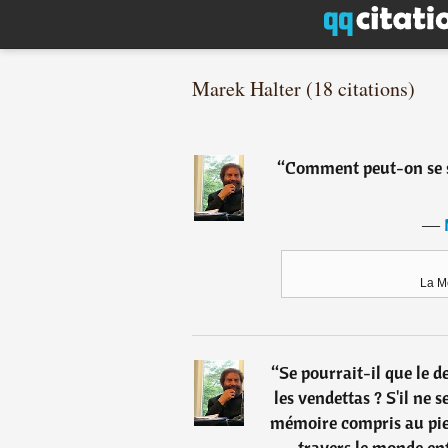
Marek Halter (18 citations)
“
Comment peut-on se s
―
La M
“
Se pourrait-il que le 
les vendettas ? S'il ne s
mémoire compris au pied 
travers le monde ent