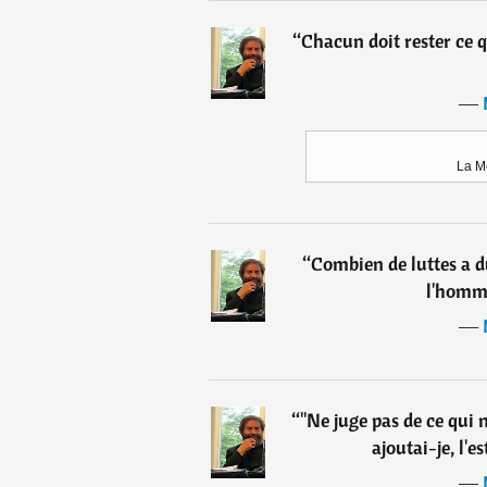
“
Chacun doit rester ce qu
―
La M
“
Combien de luttes a 
l'homm
―
“
"Ne juge pas de ce qui n'
ajoutai-je, l'e
―