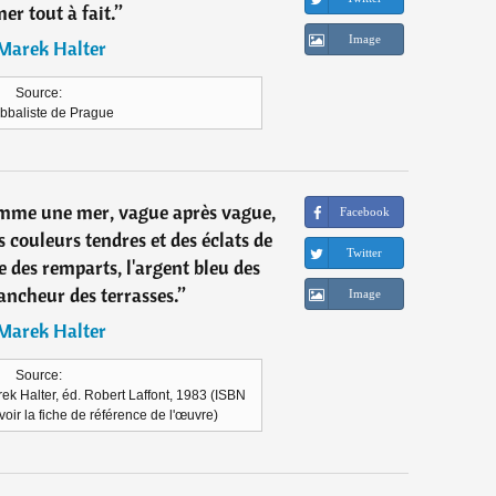
er tout à fait.
”
Image
Marek Halter
Source:
bbaliste de Prague
mme une mer, vague après vague,
Facebook
 couleurs tendres et des éclats de
Twitter
e des remparts, l'argent bleu des
lancheur des terrasses.
”
Image
Marek Halter
Source:
k Halter, éd. Robert Laffont, 1983 (ISBN
voir la fiche de référence de l'œuvre)