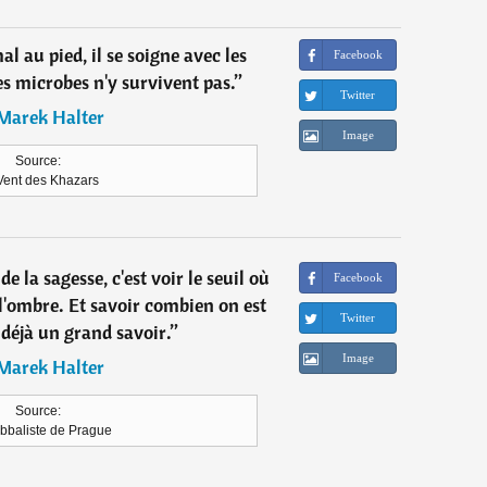
 au pied, il se soigne avec les
Facebook
s microbes n'y survivent pas.
”
Twitter
Marek Halter
Image
Source:
Vent des Khazars
de la sagesse, c'est voir le seuil où
Facebook
l'ombre. Et savoir combien on est
Twitter
 déjà un grand savoir.
”
Image
Marek Halter
Source:
bbaliste de Prague