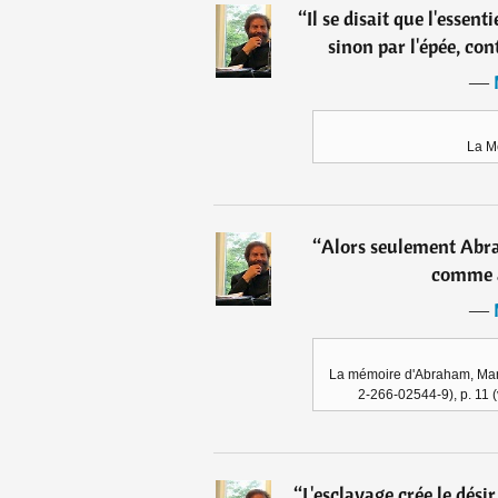
“
Il se disait que l'essen
sinon par l'épée, cont
―
La M
“
Alors seulement Abra
comme a
―
La mémoire d'Abraham, Mare
2-266-02544-9), p. 11 (
“
L'esclavage crée le désir d