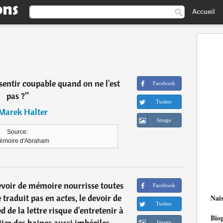
Accueil
entir coupable quand on ne l'est
Facebook
pas ?
”
Twitter
Marek Halter
Image
Source:
émoire d'Abraham
devoir de mémoire nourrisse toutes
Facebook
e traduit pas en actes, le devoir de
Nai
Twitter
de la lettre risque d'entretenir à
Bio
ier des haines aussi imbéciles
Image