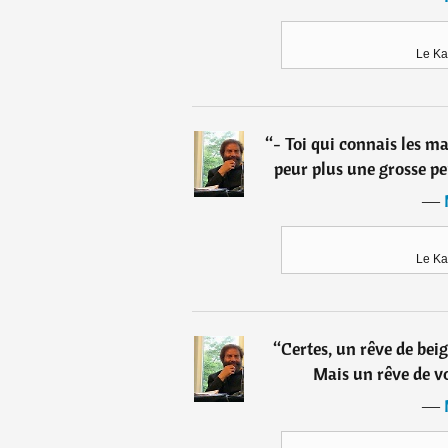
Le Ka
“
- Toi qui connais les m
peur plus une grosse pe
―
Le Ka
“
Certes, un rêve de beig
Mais un rêve de vo
―