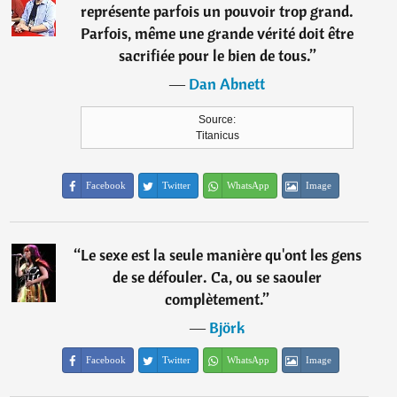
représente parfois un pouvoir trop grand.
Parfois, même une grande vérité doit être
sacrifiée pour le bien de tous.
”
―
Dan Abnett
Source:
Titanicus
Facebook
Twitter
WhatsApp
Image
“
Le sexe est la seule manière qu'ont les gens
de se défouler. Ca, ou se saouler
complètement.
”
―
Björk
Facebook
Twitter
WhatsApp
Image