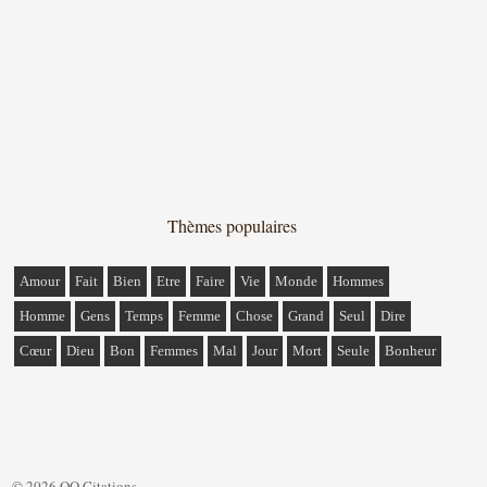
Thèmes populaires
Amour
Fait
Bien
Etre
Faire
Vie
Monde
Hommes
Homme
Gens
Temps
Femme
Chose
Grand
Seul
Dire
Cœur
Dieu
Bon
Femmes
Mal
Jour
Mort
Seule
Bonheur
© 2026 QQ Citations