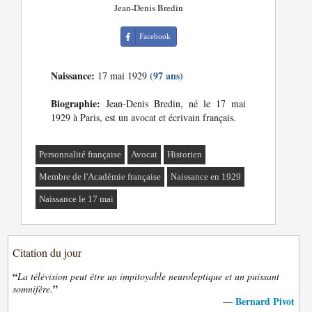
Jean-Denis Bredin
Facebook
Naissance:
(97 ans)
17 mai 1929
Biographie:
Jean-Denis Bredin, né le 17 mai
1929 à Paris, est un avocat et écrivain français.
Personnalité française
Avocat
Historien
Membre de l'Académie française
Naissance en 1929
Naissance le 17 mai
Citation du jour
“
La télévision peut être un impitoyable neuroleptique et un puissant
”
somnifère.
Bernard Pivot
—