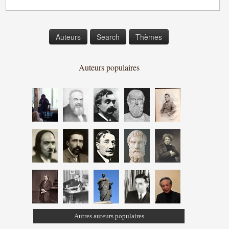
Auteurs
Search
Thèmes
Auteurs populaires
Autres auteurs populaires