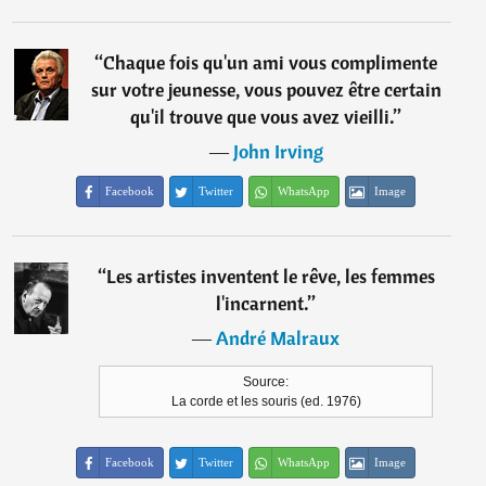
“
Chaque fois qu'un ami vous complimente
sur votre jeunesse, vous pouvez être certain
qu'il trouve que vous avez vieilli.
”
―
John Irving
Facebook
Twitter
WhatsApp
Image
“
Les artistes inventent le rêve, les femmes
l'incarnent.
”
―
André Malraux
Source:
La corde et les souris (ed. 1976)
Facebook
Twitter
WhatsApp
Image