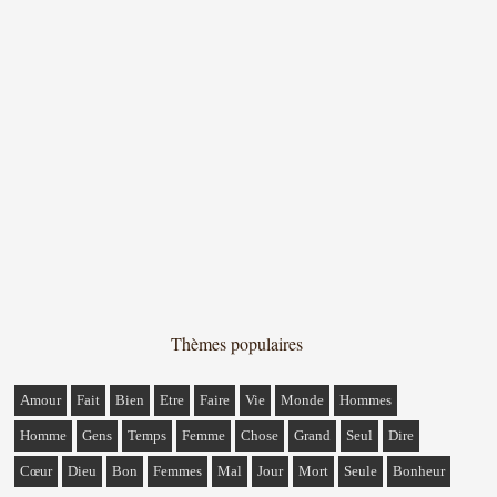
Thèmes populaires
Amour
Fait
Bien
Etre
Faire
Vie
Monde
Hommes
Homme
Gens
Temps
Femme
Chose
Grand
Seul
Dire
Cœur
Dieu
Bon
Femmes
Mal
Jour
Mort
Seule
Bonheur