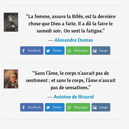
“
La femme, assure la Bible, est la dernière
chose que Dieu a faite. Il a dû la faire le
samedi soir. On sent la fatigue.
”
―
Alexandre Dumas
Facebook
Twitter
WhatsApp
Image
“
Sans l'âme, le corps n'aurait pas de
sentiment ; et sans le corps, l'âme n'aurait
pas de sensations.
”
―
Antoine de Rivarol
Facebook
Twitter
WhatsApp
Image