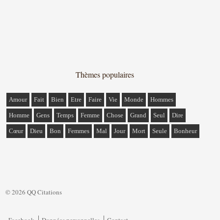
Thèmes populaires
Amour
Fait
Bien
Etre
Faire
Vie
Monde
Hommes
Homme
Gens
Temps
Femme
Chose
Grand
Seul
Dire
Cœur
Dieu
Bon
Femmes
Mal
Jour
Mort
Seule
Bonheur
© 2026 QQ Citations