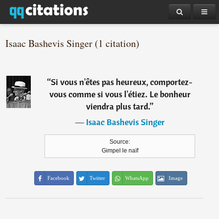
Isaac Bashevis Singer (1 citation)
“
Si vous n'êtes pas heureux, comportez-
vous comme si vous l'étiez. Le bonheur
viendra plus tard.
”
―
Isaac Bashevis Singer
Source:
Gimpel le naïf
Facebook
Twitter
WhatsApp
Image