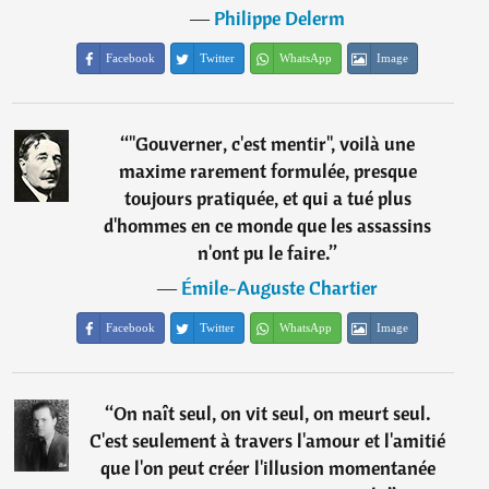
―
Philippe Delerm
Facebook
Twitter
WhatsApp
Image
“
"Gouverner, c'est mentir", voilà une
maxime rarement formulée, presque
toujours pratiquée, et qui a tué plus
d'hommes en ce monde que les assassins
n'ont pu le faire.
”
―
Émile-Auguste Chartier
Facebook
Twitter
WhatsApp
Image
“
On naît seul, on vit seul, on meurt seul.
C'est seulement à travers l'amour et l'amitié
que l'on peut créer l'illusion momentanée