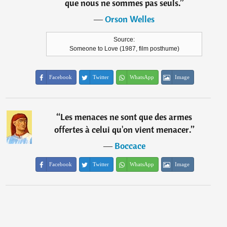
que nous ne sommes pas seuls.
”
―
Orson Welles
Source:
Someone to Love (1987, film posthume)
Facebook
Twitter
WhatsApp
Image
“
Les menaces ne sont que des armes
offertes à celui qu'on vient menacer.
”
―
Boccace
Facebook
Twitter
WhatsApp
Image