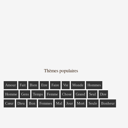
Thèmes populaires
Amour
Fait
Bien
Etre
Faire
Vie
Monde
Hommes
Homme
Gens
Temps
Femme
Chose
Grand
Seul
Dire
Cœur
Dieu
Bon
Femmes
Mal
Jour
Mort
Seule
Bonheur