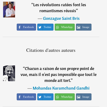
“
Les révolutions ratées font les
romantismes réussis
”
―
Gonzague Saint Bris
Facebook
Twitter
WhatsApp
Image
Citations d'autres auteurs
“
Chacun a raison de son propre point de
vue, mais il n'est pas impossible que tout le
monde ait tort.
”
―
Mohandas Karamchand Gandhi
Facebook
Twitter
WhatsApp
Image