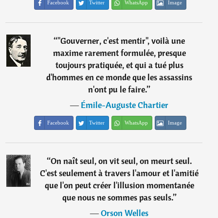
Facebook
Twitter
WhatsApp
Image
“
"Gouverner, c'est mentir", voilà une
maxime rarement formulée, presque
toujours pratiquée, et qui a tué plus
d'hommes en ce monde que les assassins
n'ont pu le faire.
”
―
Émile-Auguste Chartier
Facebook
Twitter
WhatsApp
Image
“
On naît seul, on vit seul, on meurt seul.
C'est seulement à travers l'amour et l'amitié
que l'on peut créer l'illusion momentanée
que nous ne sommes pas seuls.
”
―
Orson Welles