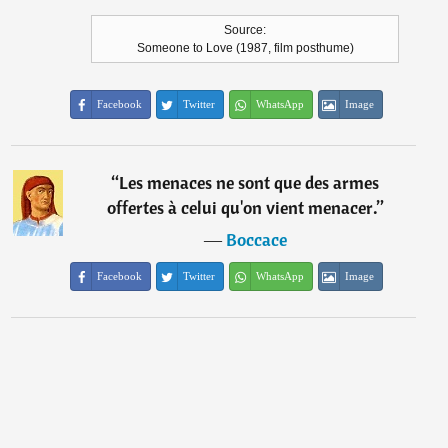
Source:
Someone to Love (1987, film posthume)
Facebook
Twitter
WhatsApp
Image
“
Les menaces ne sont que des armes
offertes à celui qu'on vient menacer.
”
―
Boccace
Facebook
Twitter
WhatsApp
Image