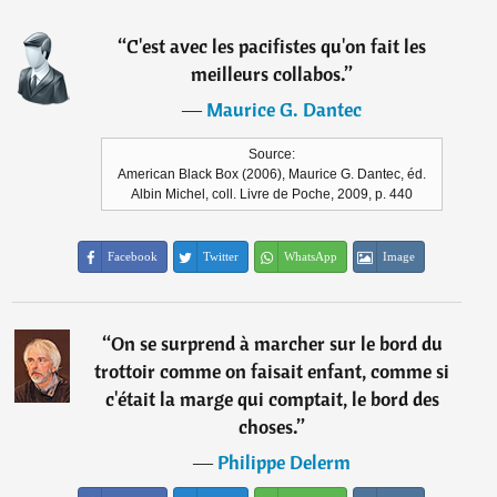
“
C'est avec les pacifistes qu'on fait les
meilleurs collabos.
”
―
Maurice G. Dantec
Source:
American Black Box (2006), Maurice G. Dantec, éd.
Albin Michel, coll. Livre de Poche, 2009, p. 440
Facebook
Twitter
WhatsApp
Image
“
On se surprend à marcher sur le bord du
trottoir comme on faisait enfant, comme si
c'était la marge qui comptait, le bord des
choses.
”
―
Philippe Delerm