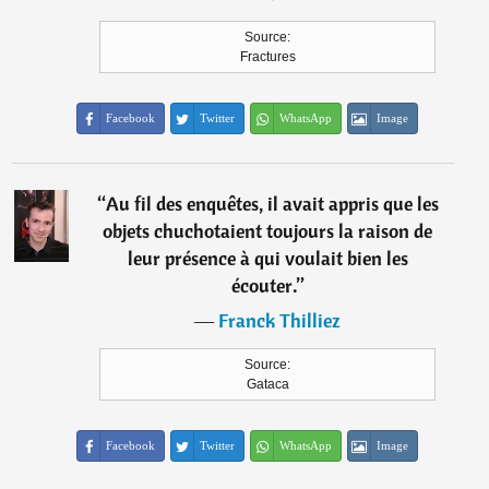
Source:
Fractures
Facebook
Twitter
WhatsApp
Image
“
Au fil des enquêtes, il avait appris que les
objets chuchotaient toujours la raison de
leur présence à qui voulait bien les
écouter.
”
―
Franck Thilliez
Source:
Gataca
Facebook
Twitter
WhatsApp
Image