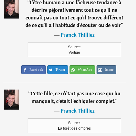
“
L'être humain a une fâcheuse tendance à
décrire péjorativement tout ce qu'il ne
connaît pas ou tout ce qu'il trouve différent
de ce qu'il a l'habitude d'écouter ou de voir
”
―
Franck Thilliez
Source:
Vertige
Facebook
Twitter
WhatsApp
Image
“
Cette fille, ce n'était pas une case qui lui
manquait, c'était l'échiquier complet.
”
―
Franck Thilliez
Source:
La forêt des ombres