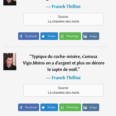
―
Franck Thilliez
Source:
La chambre des morts
Facebook
Twitter
WhatsApp
Image
“
Typique du cache-misère, s'amusa
Vigo.Moins on a d'argent et plus on décore
le sapin de noël.
”
―
Franck Thilliez
Source:
La chambre des morts
Facebook
Twitter
WhatsApp
Image