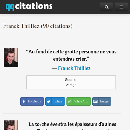
Franck Thilliez (90 citations)
“
Au fond de cette grotte personne ne vous
entendras crier.
”
―
Franck Thilliez
Source:
Vertige
Facebook
Twitter
WhatsApp
Image
“
La torche éventra les épaisseurs d'aulnes