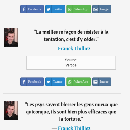
Facebook
Twitter
WhatsApp
Image
“
La meilleure façon de résister à la
tentation, c'est d'y céder.
”
―
Franck Thilliez
Source:
Vertige
Facebook
Twitter
WhatsApp
Image
“
Les psys savent blesser les gens mieux que
quiconque, ils sont bien plus efficaces que
la torture.
”
―
Franck Thilliez