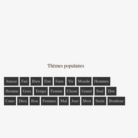
Thèmes populaires
Amour
Fait
Bien
Etre
Faire
Vie
Monde
Hommes
Homme
Gens
Temps
Femme
Chose
Grand
Seul
Dire
Cœur
Dieu
Bon
Femmes
Mal
Jour
Mort
Seule
Bonheur