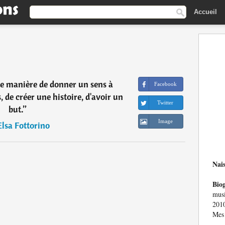
Accueil
une manière de donner un sens à
Facebook
, de créer une histoire, d'avoir un
Twitter
but.
”
Image
Elsa Fottorino
Nai
Bio
musi
201
Mes 