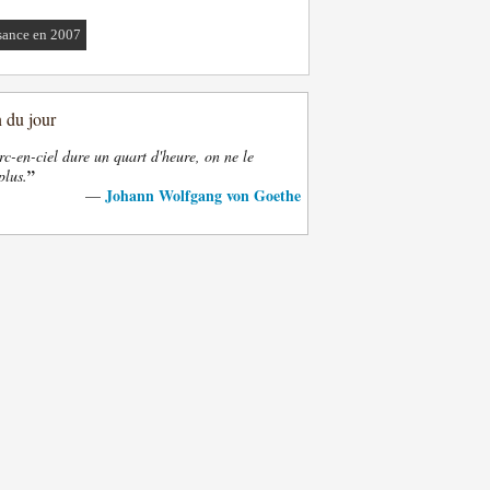
sance en 2007
n du jour
rc-en-ciel dure un quart d'heure, on ne le
”
plus.
Johann Wolfgang von Goethe
—