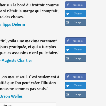
her sur le bord du trottoir comme
Facebook
 si c'était la marge qui comptait,
Twitter
rd des choses.
”
Image
hilippe Delerm
ntir", voilà une maxime rarement
Facebook
ours pratiquée, et qui a tué plus
Twitter
 les assassins n'ont pu le faire.
”
Image
-Auguste Chartier
l, on meurt seul. C'est seulement à
Facebook
itié que l'on peut créer l'illusion
Twitter
ous ne sommes pas seuls.
”
Image
Orson Welles
Source: