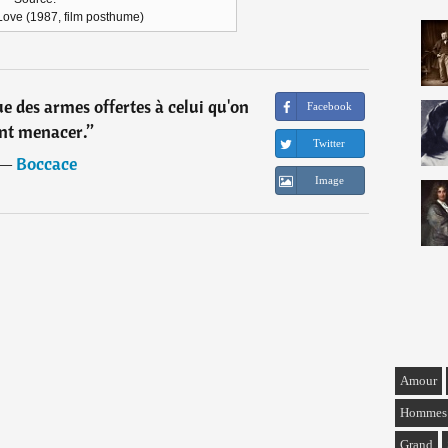
ove (1987, film posthume)
e des armes offertes à celui qu'on
Facebook
nt menacer.
”
Twitter
―
Boccace
Image
Amour
Hommes
Grand