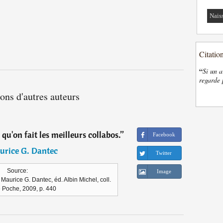
Nais
Citatio
“
Si un a
regarde 
ions d'autres auteurs
s qu'on fait les meilleurs collabos.
”
Facebook
urice G. Dantec
Twitter
Source:
Image
aurice G. Dantec, éd. Albin Michel, coll.
e Poche, 2009, p. 440