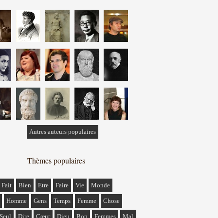
Autres auteurs populaires
Thèmes populaires
Fait
Bien
Etre
Faire
Vie
Monde
Homme
Gens
Temps
Femme
Chose
Seul
Dire
Cœur
Dieu
Bon
Femmes
Mal