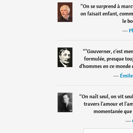
“
On se surprend à marc
on faisait enfant, comme
le bo
―
P
“
"Gouverner, c'est me
formulée, presque touj
d'hommes en ce monde que
―
Émile
“
On naît seul, on vit seu
travers l'amour et l'am
momentanée que n
―