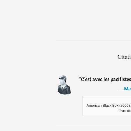
Citat
“
C'est avec les pacifiste
―
Ma
American Black Box (2006), M
Livre d