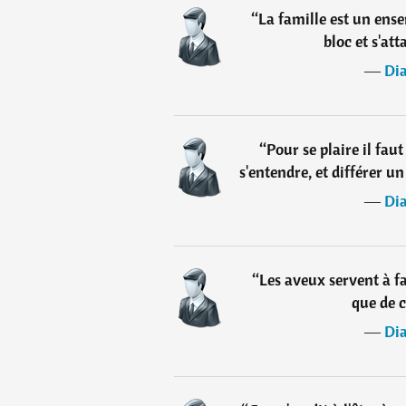
“
La famille est un ens
bloc et s'att
―
Di
“
Pour se plaire il fau
s'entendre, et différer u
―
Di
“
Les aveux servent à fa
que de c
―
Di