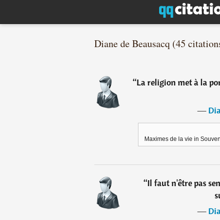
Diane de Beausacq (45 citation
“
La religion met à la po
―
Di
Maximes de la vie in Souveni
“
Il faut n'être pas s
s
―
Di