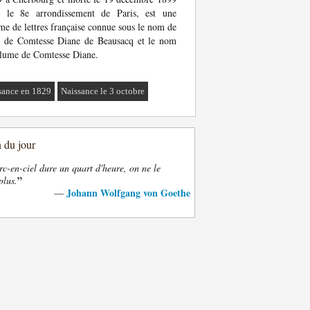
s le 8e arrondissement de Paris, est une
e de lettres française connue sous le nom de
e de Comtesse Diane de Beausacq et le nom
lume de Comtesse Diane.
sance en 1829
Naissance le 3 octobre
n du jour
rc-en-ciel dure un quart d'heure, on ne le
”
plus.
Johann Wolfgang von Goethe
—