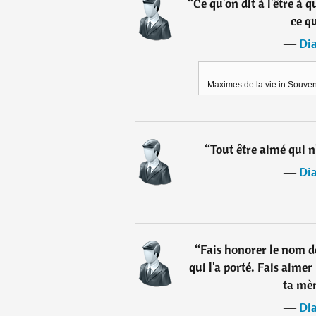
“
Ce qu'on dit à l'être à q
ce qu
―
Di
Maximes de la vie in Souveni
“
Tout être aimé qui n
―
Di
“
Fais honorer le nom d
qui l'a porté. Fais aime
ta mèr
―
Di