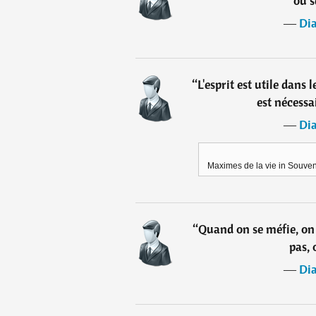
ou s
―
Di
“
L'esprit est utile dans 
est nécessa
―
Di
Maximes de la vie in Souveni
“
Quand on se méfie, on
pas, 
―
Di