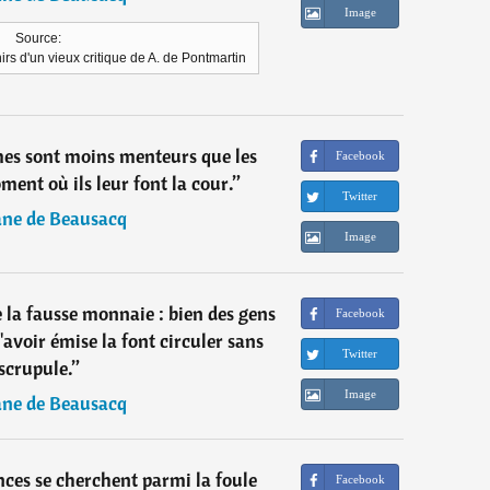
Image
Source:
rs d'un vieux critique de A. de Pontmartin
mes sont moins menteurs que les
Facebook
ent où ils leur font la cour.
”
Twitter
ane de Beausacq
Image
la fausse monnaie : bien des gens
Facebook
'avoir émise la font circuler sans
Twitter
scrupule.
”
Image
ane de Beausacq
nces se cherchent parmi la foule
Facebook