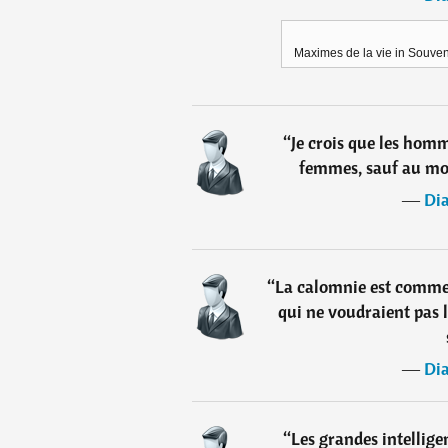
Maximes de la vie in Souveni
“
Je crois que les hom
femmes, sauf au mom
―
Di
“
La calomnie est comme 
qui ne voudraient pas l
―
Di
“
Les grandes intellige