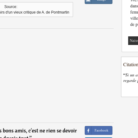
dan
Source:
femm
rs d'un vieux critique de A. de Pontmartin
vill
de p
Nais
Citatio
“
Si un a
regarde 
 bons amis, c'est ne rien se devoir
Facebook