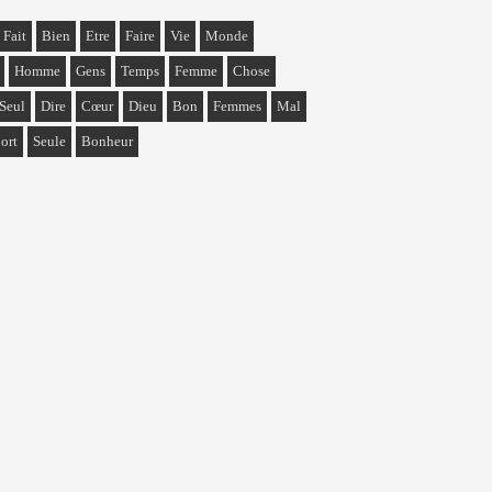
Fait
Bien
Etre
Faire
Vie
Monde
Homme
Gens
Temps
Femme
Chose
Seul
Dire
Cœur
Dieu
Bon
Femmes
Mal
ort
Seule
Bonheur