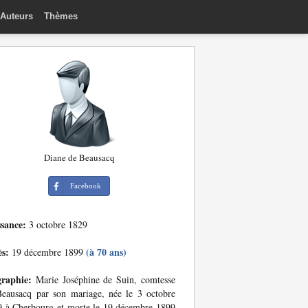
Auteurs
Thèmes
Diane de Beausacq
Facebook
ssance:
3 octobre 1829
ès:
(à 70 ans)
19 décembre 1899
graphie:
Marie Joséphine de Suin, comtesse
eausacq par son mariage, née le 3 octobre
 à Cherbourg et morte le 19 décembre 1899