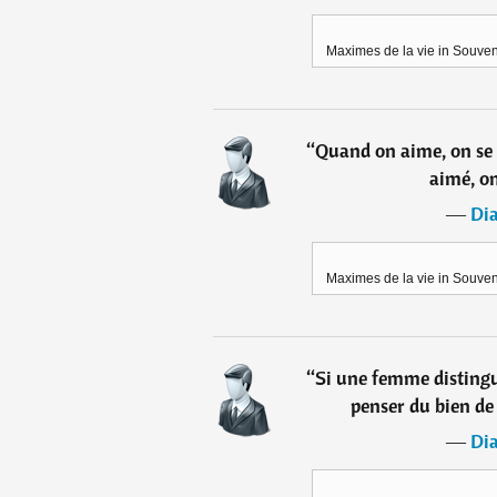
Maximes de la vie in Souveni
“
Quand on aime, on se 
aimé, o
―
Di
Maximes de la vie in Souveni
“
Si une femme distingu
penser du bien de
―
Di