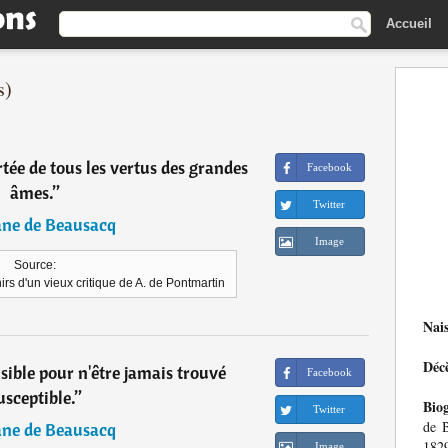
Accueil
s)
rtée de tous les vertus des grandes
Facebook
âmes.
”
Twitter
ane de Beausacq
Image
Source:
rs d'un vieux critique de A. de Pontmartin
Nai
Déc
ensible pour n'être jamais trouvé
Facebook
usceptible.
”
Bio
Twitter
de B
ane de Beausacq
1829
Image