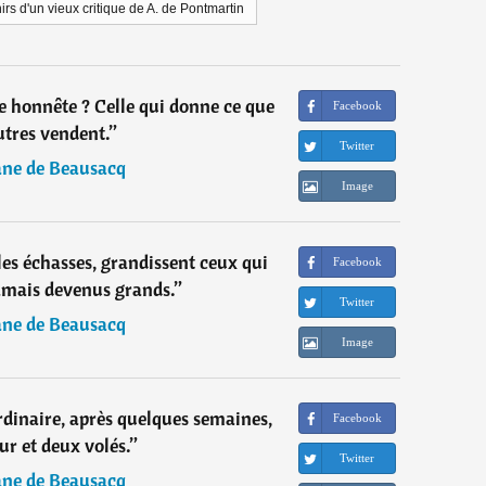
rs d'un vieux critique de A. de Pontmartin
 honnête ? Celle qui donne ce que
Facebook
utres vendent.
”
Twitter
ane de Beausacq
Image
es échasses, grandissent ceux qui
Facebook
jamais devenus grands.
”
Twitter
ane de Beausacq
Image
rdinaire, après quelques semaines,
Facebook
ur et deux volés.
”
Twitter
ane de Beausacq