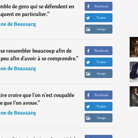
emble de gens qui se défendent en
Facebook
aquent en particulier.
”
Twitter
ane de Beausacq
Image
t se ressembler beaucoup afin de
Facebook
n peu afin d'avoir à se comprendre.
”
Twitter
ane de Beausacq
Image
ire croire que l'on n'est coupable
Facebook
e que l'on avoue.
”
Twitter
ane de Beausacq
Image