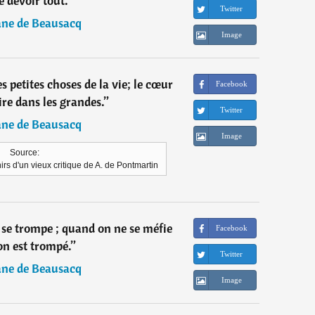
e devoir tout.
”
Twitter
ane de Beausacq
Image
les petites choses de la vie; le cœur
Facebook
ire dans les grandes.
”
Twitter
ane de Beausacq
Image
Source:
rs d'un vieux critique de A. de Pontmartin
 se trompe ; quand on ne se méfie
Facebook
on est trompé.
”
Twitter
ane de Beausacq
Image