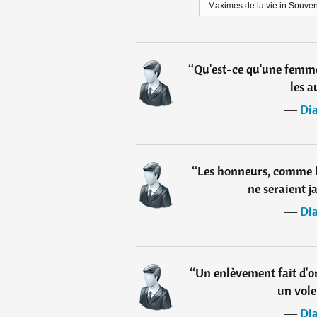
Maximes de la vie in Souveni
“
Qu'est-ce qu'une femme
les a
―
Di
“
Les honneurs, comme l
ne seraient 
―
Di
“
Un enlèvement fait d'o
un vole
―
Di