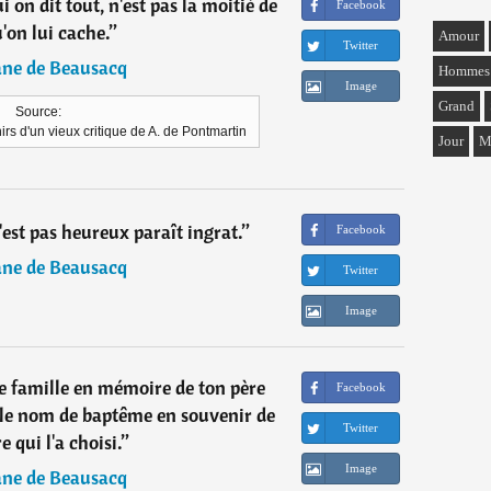
ui on dit tout, n'est pas la moitié de
Facebook
'on lui cache.
”
Amour
Twitter
ane de Beausacq
Hommes
Image
Grand
Source:
rs d'un vieux critique de A. de Pontmartin
Jour
M
'est pas heureux paraît ingrat.
”
Facebook
ane de Beausacq
Twitter
Image
e famille en mémoire de ton père
Facebook
r le nom de baptême en souvenir de
Twitter
e qui l'a choisi.
”
Image
ane de Beausacq