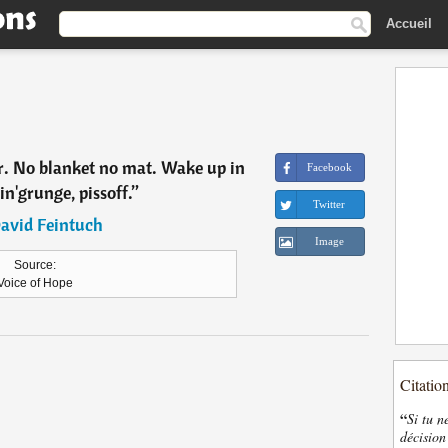
Accueil
ir. No blanket no mat. Wake up in
Facebook
in'grunge, pissoff.
”
Twitter
avid Feintuch
Image
Source:
Voice of Hope
Citatio
“
Si tu n
décision