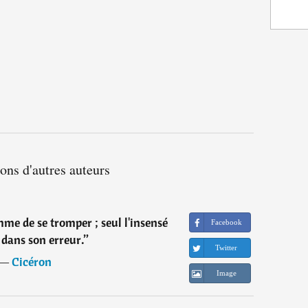
ions d'autres auteurs
mme de se tromper ; seul l'insensé
Facebook
 dans son erreur.
”
Twitter
―
Cicéron
Image