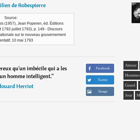
lien de Robespierre
Source:
is (1957), Jean Poperen, éd. Éditions
t 1792-juillet 1793), p. 149 - Discours
ationale sur le nouveau gouvernement
entatif, 10 mai 1793
Amour
ereux qu'un imbécile qui a les
Facebook
'un homme intelligent.
”
Hommes
Twitter
douard Herriot
Grand
Image
Jour
M