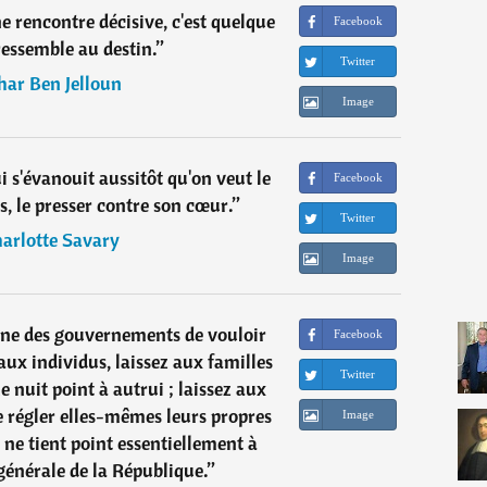
e rencontre décisive, c'est quelque
Facebook
ressemble au destin.
”
Twitter
har Ben Jelloun
Image
 s'évanouit aussitôt qu'on veut le
Facebook
ts, le presser contre son cœur.
”
Twitter
arlotte Savary
Image
ne des gouvernements de vouloir
Facebook
aux individus, laissez aux familles
Twitter
ne nuit point à autrui ; laissez aux
régler elles-mêmes leurs propres
Image
i ne tient point essentiellement à
générale de la République.
”