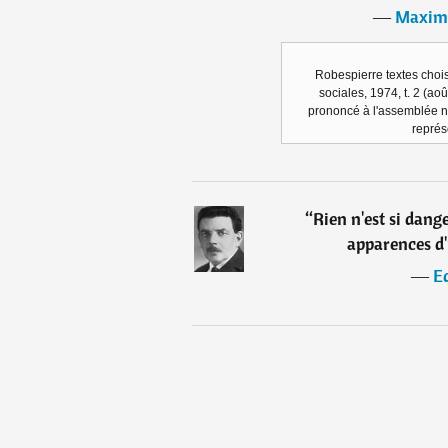
―
Maximi
Robespierre textes chois
sociales, 1974, t. 2 (aoû
prononcé à l'assemblée n
représ
“
Rien n'est si dang
apparences d
―
E