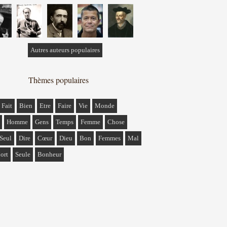
Autres auteurs populaires
Thèmes populaires
Fait
Bien
Etre
Faire
Vie
Monde
Homme
Gens
Temps
Femme
Chose
Seul
Dire
Cœur
Dieu
Bon
Femmes
Mal
ort
Seule
Bonheur