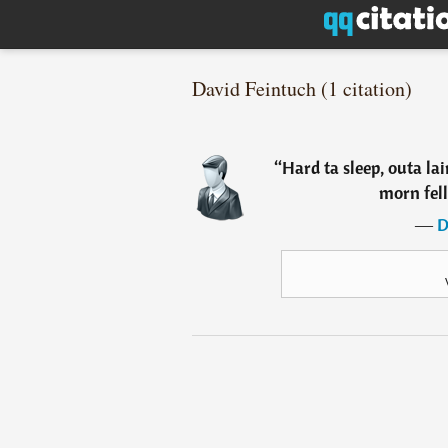
David Feintuch (1 citation)
“
Hard ta sleep, outa la
morn fell
―
D