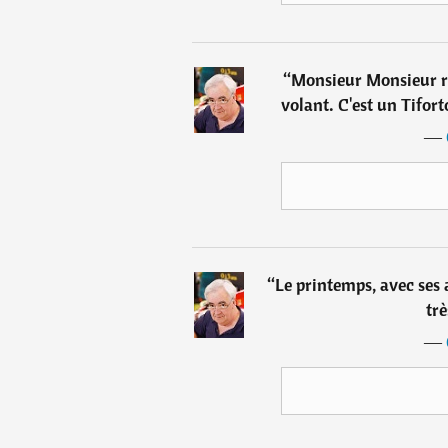
“
Monsieur Monsieur re
volant. C'est un Tifor
―
“
Le printemps, avec ses 
trè
―