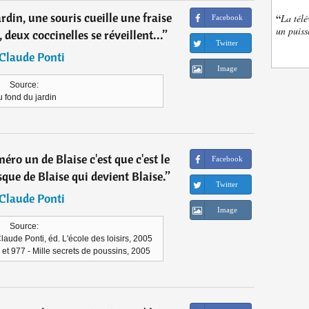
rdin, une souris cueille une fraise
“
La télé
Facebook
un puiss
deux coccinelles se réveillent...
”
Twitter
Claude Ponti
Image
Source:
 fond du jardin
éro un de Blaise c'est que c'est le
Facebook
que de Blaise qui devient Blaise.
”
Twitter
Claude Ponti
Image
Source:
laude Ponti, éd. L'école des loisirs, 2005
et 977 - Mille secrets de poussins, 2005