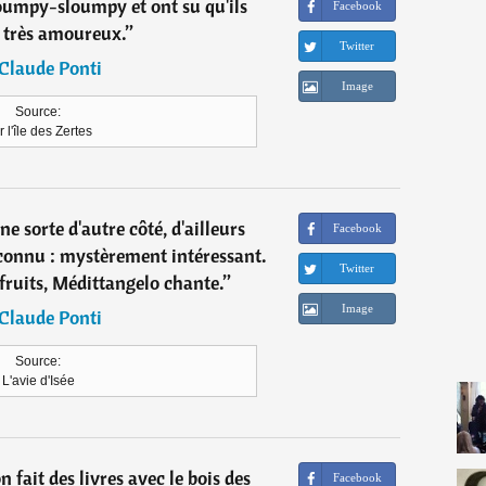
loumpy-sloumpy et ont su qu'ils
Facebook
t très amoureux.
”
Twitter
Claude Ponti
Image
Source:
 l'île des Zertes
une sorte d'autre côté, d'ailleurs
Facebook
connu : mystèrement intéressant.
Twitter
fruits, Médittangelo chante.
”
Image
Claude Ponti
Source:
L'avie d'Isée
n fait des livres avec le bois des
Facebook