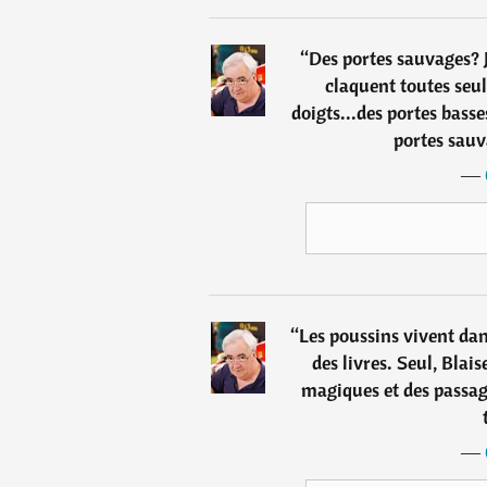
“
Des portes sauvages? Je
claquent toutes seul
doigts...des portes bass
portes sauva
―
“
Les poussins vivent da
des livres. Seul, Blais
magiques et des passage
―