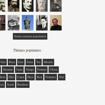
Autres auteurs populaires
Thèmes populaires
Fait
Bien
Etre
Faire
Vie
Monde
Homme
Gens
Temps
Femme
Chose
Seul
Dire
Cœur
Dieu
Bon
Femmes
Mal
ort
Seule
Bonheur