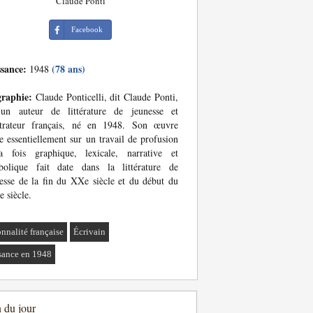
Claude Ponti
Facebook
ssance:
(78 ans)
1948
graphie:
Claude Ponticelli, dit Claude Ponti,
 un auteur de littérature de jeunesse et
ustrateur français, né en 1948. Son œuvre
e essentiellement sur un travail de profusion
a fois graphique, lexicale, narrative et
bolique fait date dans la littérature de
esse de la fin du XXe siècle et du début du
 siècle.
onnalité française
Écrivain
sance en 1948
n du jour