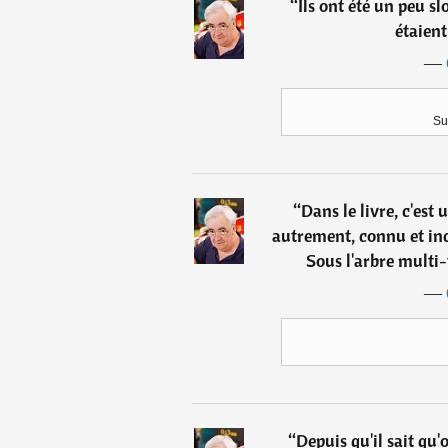
“
Ils ont été un peu s
étaien
―
Sur
“
Dans le livre, c'est 
autrement, connu et in
Sous l'arbre multi-
―
“
Depuis qu'il sait qu'o