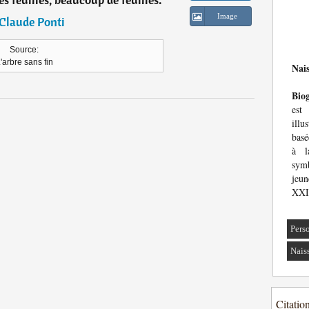
Image
Claude Ponti
Source:
'arbre sans fin
Nai
Bio
est
ill
basé
à l
sym
jeun
XXIe
Pers
Nais
Citatio