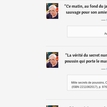
“
Ce matin, au fond du ja
sauvage pour son amie, 
―
Au
“
La vérité du secret num
poussin qui porte le mas
―
Mille secrets de poussins, C
(ISBN 2211082017), p. 976 