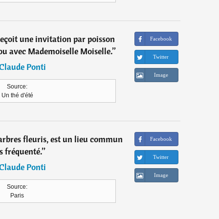
çoit une invitation par poisson
Facebook
tou avec Mademoiselle Moiselle.
”
Twitter
Claude Ponti
Image
Source:
Un thé d'été
arbres fleuris, est un lieu commun
Facebook
s fréquenté.
”
Twitter
Claude Ponti
Image
Source:
Paris