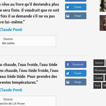
rêve au livre qu'il deviendra plus
Twitter
e sera finie. Il voudrait que ce soit
fois il se demande s'il ne va pas
Image
rire lui-même.
”
Claude Ponti
Source:
Ma vallée
Amour
u chaude, l'eau froide, l'eau tiède
Facebook
u chaude, l'eau tiède froide, l'eau
Hommes
Twitter
'eau tiède tiède. Pour prendre des
Grand
érentes températures.
”
Image
Jour
M
Claude Ponti
Source:
anche de Lili Prune