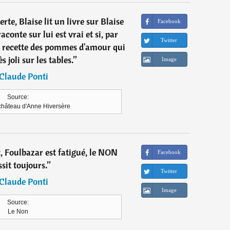
rte, Blaise lit un livre sur Blaise
Facebook
aconte sur lui est vrai et si, par
Twitter
la recette des pommes d'amour qui
s joli sur les tables.
”
Image
Claude Ponti
Source:
 château d'Anne Hiversère
, Foulbazar est fatigué, le NON
Facebook
sit toujours.
”
Twitter
Claude Ponti
Image
Source:
Le Non