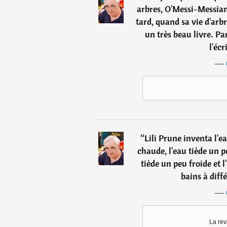
arbres, O'Messi-Messian 
tard, quand sa vie d'arbr
un très beau livre. Par
l'éc
―
“
Lili Prune inventa l'ea
chaude, l'eau tiède un pe
tiède un peu froide et l
bains à diff
―
La rev