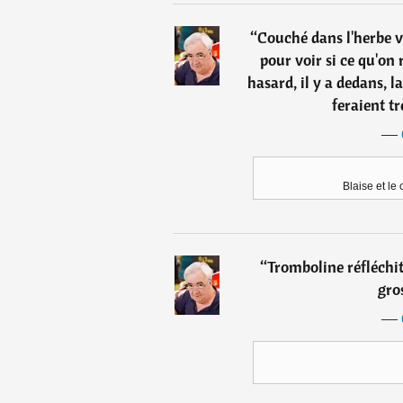
“
Couché dans l'herbe ve
pour voir si ce qu'on r
hasard, il y a dedans, 
feraient trè
―
Blaise et le
“
Tromboline réfléchit
gros
―