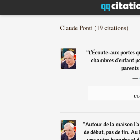
Claude Ponti (19 citations)
“
L'Écoute-aux portes qu
chambres d'enfant pou
parents 
―
L'E
“
Autour de la maison l'ar
de début, pas de fin. Au 
une autre branche et de