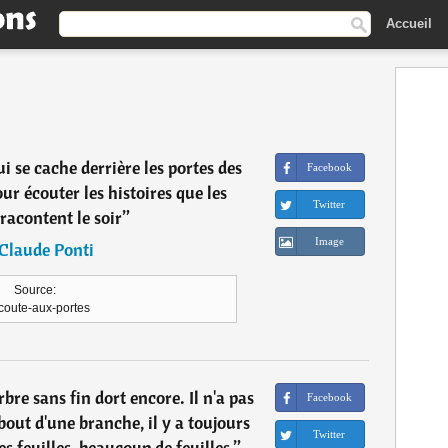
Accueil
i se cache derrière les portes des
Facebook
r écouter les histoires que les
Twitter
racontent le soir
”
Image
Claude Ponti
Source:
coute-aux-portes
bre sans fin dort encore. Il n'a pas
Facebook
bout d'une branche, il y a toujours
Twitter
s feuilles, beaucoup de feuilles.
”