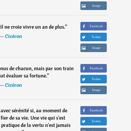
Image
'il ne croie vivre un an de plus.
”
Facebook
―
Cicéron
Twitter
Image
venus de chacun, mais par son train
Facebook
faut évaluer sa fortune.
”
Twitter
―
Cicéron
Image
 avec sérénité si, au moment de
Facebook
fier de sa vie. Une vie qui s'est
Twitter
pratique de la vertu n'est jamais