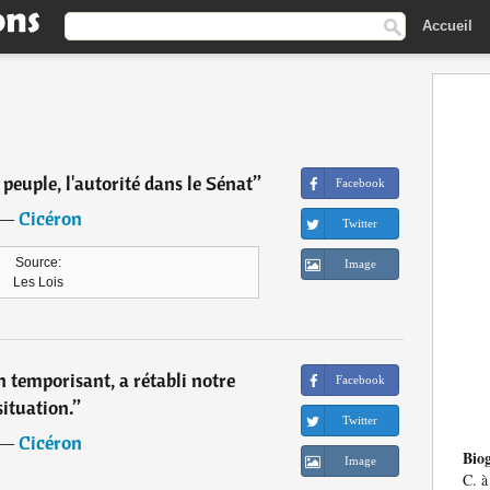
Accueil
 peuple, l'autorité dans le Sénat
”
Facebook
―
Cicéron
Twitter
Source:
Image
Les Lois
 temporisant, a rétabli notre
Facebook
situation.
”
Twitter
―
Cicéron
Bio
Image
C. à