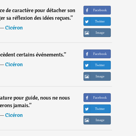
rce de caractère pour détacher son
Facebook
er sa réflexion des idées reçues.
”
Twitter
―
Cicéron
Image
écèdent certains événements.
”
Facebook
―
Cicéron
Twitter
Image
nature pour guide, nous ne nous
Facebook
erons jamais.
”
Twitter
―
Cicéron
Image