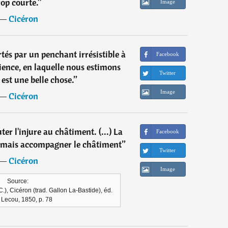
rop courte.
”
Image
―
Cicéron
és par un penchant irrésistible à
Facebook
cience, en laquelle nous estimons
Twitter
 est une belle chose.
”
Image
―
Cicéron
ter l'injure au châtiment. (...) La
Facebook
 jamais accompagner le châtiment
”
Twitter
―
Cicéron
Image
Source:
C.), Cicéron (trad. Gallon La-Bastide), éd.
 Lecou, 1850, p. 78