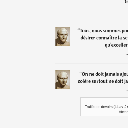
t
“
Tous, nous sommes port
désirer connaître la s
qu'exceller
“
On ne doit jamais ajou
colère surtout ne doit
Traité des devoirs (44 av. J.
Victor