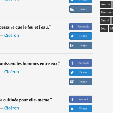
Amour
Image
Hommes
Grand
cessaire que le feu et l'eau.
”
Facebook
Jour
M
―
Cicéron
Twitter
Image
e unissent les hommes entre eux.
”
Facebook
―
Cicéron
Twitter
Image
tre cultivée pour elle-même.
”
Facebook
―
Cicéron
Twitter