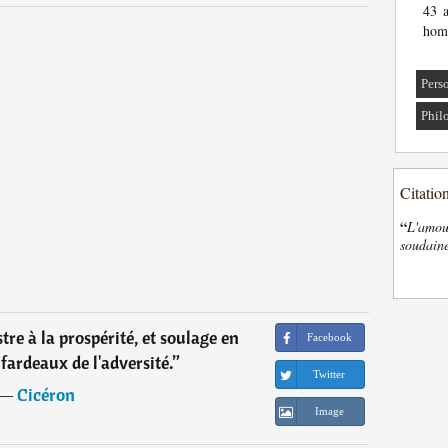
43 a
homm
Pers
Phil
Citatio
“
L'amour
soudaine
tre à la prospérité, et soulage en
Facebook
fardeaux de l'adversité.
”
Twitter
―
Cicéron
Image