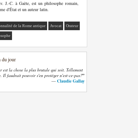
v. J.-C. à Gaète, est un philosophe romain,
e d'État et un auteur latin.
onnalité de la Rome antique
Avocat
Orateur
osophe
n du jour
 est la chose la plus brutale qui soit. Tellement
”
. Il faudrait pouvoir s'en protéger n'est-ce-pas?
Claudie Gallay
—