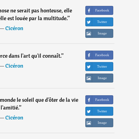
se ne serait pas honteuse, elle
Facebook
lle est louée par la multitude.
”
Twitter
―
Cicéron
Image
ce dans l'art qu'il connaît.
”
Facebook
―
Cicéron
Twitter
Image
monde le soleil que d'ôter de la vie
Facebook
l'amitié.
”
Twitter
―
Cicéron
Image