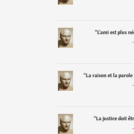
“
L'ami est plus né
“
La raison et la parol
“
La justice doit ê