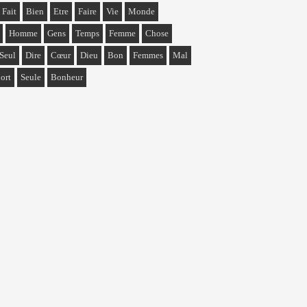
Fait
Bien
Etre
Faire
Vie
Monde
Homme
Gens
Temps
Femme
Chose
Seul
Dire
Cœur
Dieu
Bon
Femmes
Mal
ort
Seule
Bonheur