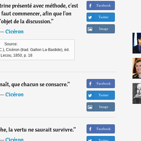
trine présenté avec méthode, c'est
Facebook
il faut commencer, afin que l'on
Twitter
l'objet de la discussion.
”
Image
―
Cicéron
Source:
C.), Cicéron (trad. Gallon La-Bastide), éd.
 Lecou, 1850, p. 18
naît, que chacun se consacre.
”
Facebook
―
Cicéron
Twitter
Image
phe, la vertu ne saurait survivre.
”
Facebook
―
Cicéron
Twitter