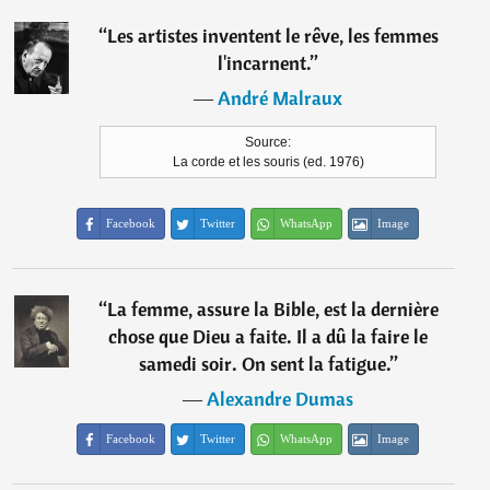
“
Les artistes inventent le rêve, les femmes
l'incarnent.
”
―
André Malraux
Source:
La corde et les souris (ed. 1976)
Facebook
Twitter
WhatsApp
Image
“
La femme, assure la Bible, est la dernière
chose que Dieu a faite. Il a dû la faire le
samedi soir. On sent la fatigue.
”
―
Alexandre Dumas
Facebook
Twitter
WhatsApp
Image