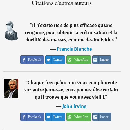
Citations d'autres auteurs
“
Il n'existe rien de plus efficace qu'une
rengaine, pour obtenir la crétinisation et la
docilité des masses, comme des individus.
”
―
Francis Blanche
Facebook
Twitter
WhatsApp
Image
“
Chaque fois qu'un ami vous complimente
sur votre jeunesse, vous pouvez être certain
qu'il trouve que vous avez vieilli.
”
―
John Irving
Facebook
Twitter
WhatsApp
Image