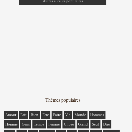
Autres auteurs populaires
Thèmes populaires
Amour
Fait
Bien
Etre
Faire
Vie
Monde
Hommes
Homme
Gens
Temps
Femme
Chose
Grand
Seul
Dire