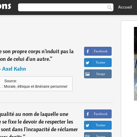
Accueil
de son propre corps n'induit pas la
Facebook
ion de celui d'un autre.
”
Twitter
―
Axel Kahn
Image
Source:
. : Morale, éthique et itinéraire personnel
 qualité au nom de laquelle une
Facebook
 fixe le devoir de respecter les
Twitter
 sont dans l'incapacité de réclamer
eurs droits.
”
Image