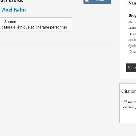
Nai
―
Axel Kahn
Bio
au P
Source:
scie
. : Morale, éthique et itinéraire personnel
fran
anci
éga
Desc
Nais
Citatio
“
Si un a
regarde 