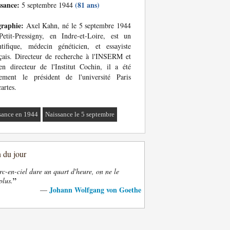
ssance:
(81 ans)
5 septembre 1944
graphie:
Axel Kahn, né le 5 septembre 1944
etit-Pressigny, en Indre-et-Loire, est un
ntifique, médecin généticien, et essayiste
çais. Directeur de recherche à l'INSERM et
en directeur de l'Institut Cochin, il a été
lement le président de l'université Paris
artes.
sance en 1944
Naissance le 5 septembre
n du jour
rc-en-ciel dure un quart d'heure, on ne le
”
plus.
Johann Wolfgang von Goethe
—