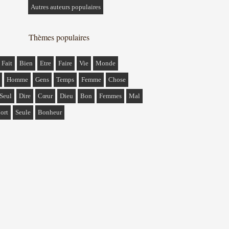
Autres auteurs populaires
Thèmes populaires
Fait
Bien
Etre
Faire
Vie
Monde
Homme
Gens
Temps
Femme
Chose
Seul
Dire
Cœur
Dieu
Bon
Femmes
Mal
ort
Seule
Bonheur