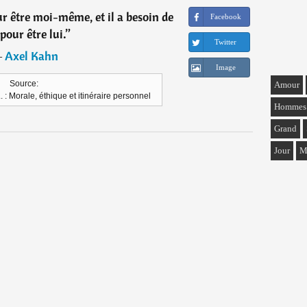
our être moi-même, et il a besoin de
Facebook
pour être lui.
”
Twitter
―
Axel Kahn
Image
Source:
Amour
. : Morale, éthique et itinéraire personnel
Hommes
Grand
Jour
M