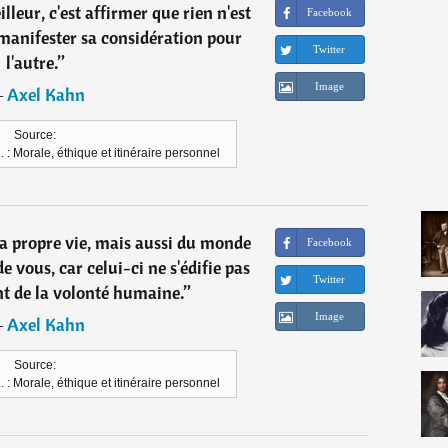
eur, c'est affirmer que rien n'est
Facebook
manifester sa considération pour
Twitter
l'autre.
”
Image
―
Axel Kahn
Source:
. : Morale, éthique et itinéraire personnel
sa propre vie, mais aussi du monde
Facebook
e vous, car celui-ci ne s'édifie pas
Twitter
 de la volonté humaine.
”
Image
―
Axel Kahn
Source:
. : Morale, éthique et itinéraire personnel