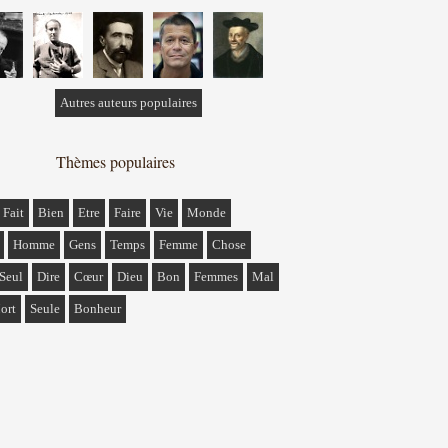
Autres auteurs populaires
Thèmes populaires
Fait
Bien
Etre
Faire
Vie
Monde
Homme
Gens
Temps
Femme
Chose
Seul
Dire
Cœur
Dieu
Bon
Femmes
Mal
ort
Seule
Bonheur