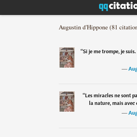
Augustin d'Hippone (81 citatio
“
Si je me trompe, je suis.
―
Aug
“
Les miracles ne sont pa
la nature, mais avec 
―
Aug