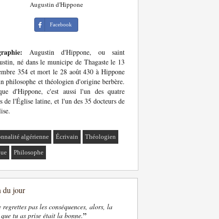
Augustin d'Hippone
Facebook
graphie:
Augustin d'Hippone, ou saint
stin, né dans le municipe de Thagaste le 13
mbre 354 et mort le 28 août 430 à Hippone
un philosophe et théologien d'origine berbère.
ue d'Hippone, c'est aussi l'un des quatre
s de l'Église latine, et l'un des 35 docteurs de
lise.
onnalité algérienne
Écrivain
Théologien
que
Philosophe
n du jour
e regrettes pas les conséquences, alors, la
”
 que tu as prise était la bonne.