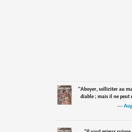
“
Aboyer, solliciter au ma
diable ; mais il ne peu
―
Aug
“
Il vaut mieux suivre