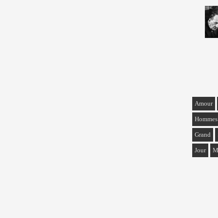
Amour
Hommes
Grand
Jour
M