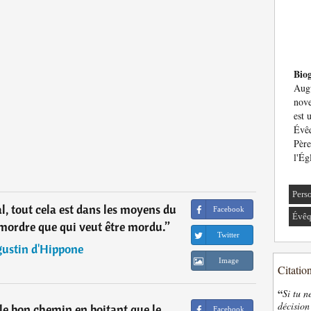
Bio
Augu
nove
est 
Évêq
Père
l'Ég
Pers
l, tout cela est dans les moyens du
Facebook
Évê
t mordre que qui veut être mordu.
”
Twitter
ustin d'Hippone
Image
Citatio
“
Si tu n
décision
 le bon chemin en boitant que le
Facebook