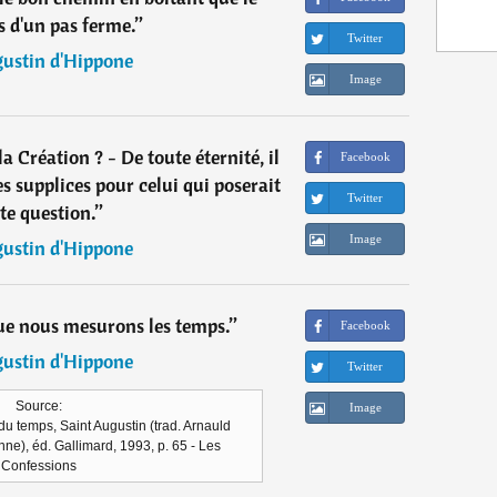
 d'un pas ferme.
”
Twitter
ustin d'Hippone
Image
a Création ? - De toute éternité, il
Facebook
s supplices pour celui qui poserait
Twitter
te question.
”
Image
ustin d'Hippone
 que nous mesurons les temps.
”
Facebook
ustin d'Hippone
Twitter
Source:
Image
u temps, Saint Augustin (trad. Arnauld
nne), éd. Gallimard, 1993, p. 65 - Les
Confessions