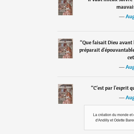
mauvais
―
Aug
“
Que faisait Dieu avant l
préparait d'épouvantable
cet
―
Aug
“
C'est par l'esprit
―
Aug
La création du monde et d
d'Andilly et Odette Bare