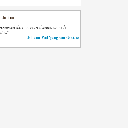
n du jour
rc-en-ciel dure un quart d'heure, on ne le
”
plus.
Johann Wolfgang von Goethe
—