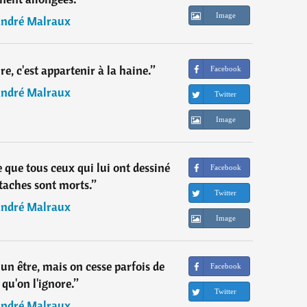
Image
ndré Malraux
re, c'est appartenir à la haine.
”
Facebook
ndré Malraux
Twitter
Image
 que tous ceux qui lui ont dessiné
Facebook
aches sont morts.
”
Twitter
ndré Malraux
Image
un être, mais on cesse parfois de
Facebook
 qu'on l'ignore.
”
Twitter
ndré Malraux