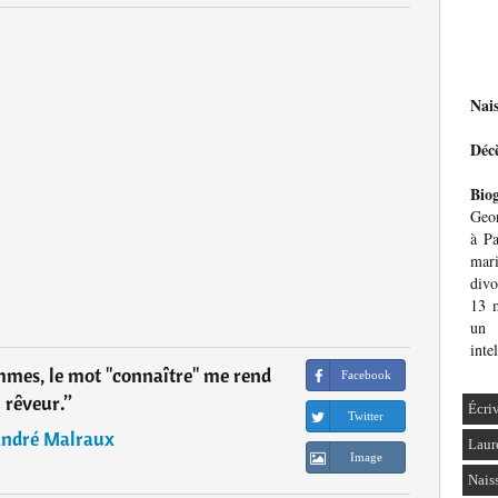
Nai
Déc
Bio
Geo
à Pa
mari
divo
13 
un 
inte
ommes, le mot "connaître" me rend
Facebook
rêveur.
”
Écri
Twitter
ndré Malraux
Laur
Image
Nais