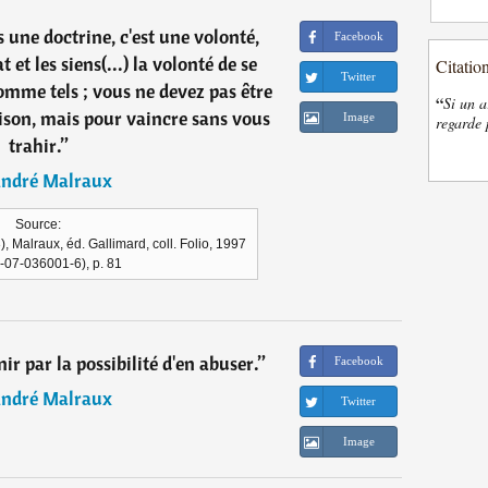
 une doctrine, c'est une volonté,
Facebook
t et les siens(...) la volonté de se
Citatio
Twitter
comme tels ; vous ne devez pas être
“
Si un a
ison, mais pour vaincre sans vous
Image
regarde 
trahir.
”
ndré Malraux
Source:
 Malraux, éd. Gallimard, coll. Folio, 1997
-07-036001-6), p. 81
nir par la possibilité d'en abuser.
”
Facebook
ndré Malraux
Twitter
Image