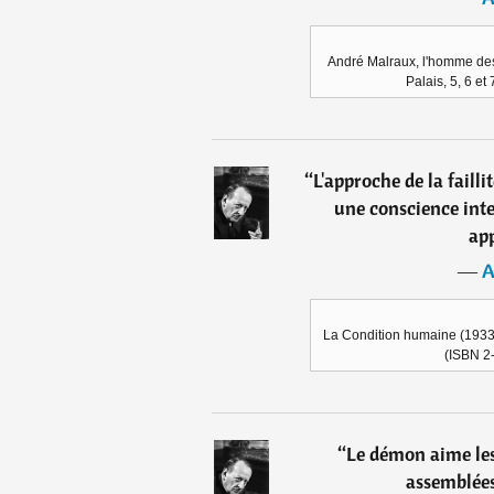
André Malraux, l'homme des
Palais, 5, 6 e
“
L'approche de la faill
une conscience inten
ap
―
A
La Condition humaine (1933),
(ISBN 2
“
Le démon aime les 
assemblées