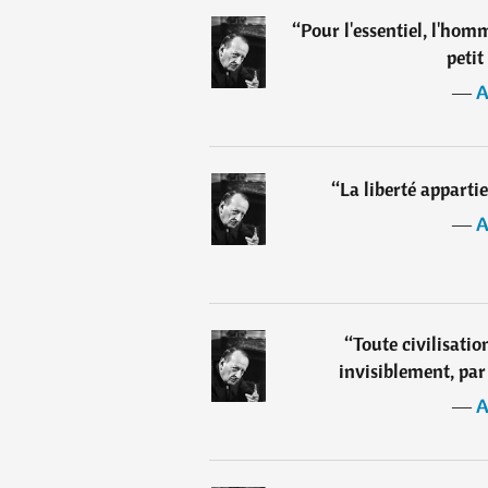
“
Pour l'essentiel, l'homm
petit
―
A
“
La liberté appartie
―
A
“
Toute civilisatio
invisiblement, par 
―
A