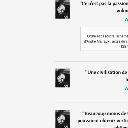
“
Ce n'est pas la passion
volon
―
A
Ordre et désordre: schème 
d'André Malraux : actes du c
- IS
“
Une civilisation de
l
―
A
“
Beaucoup moins de f
pouvaient obtenir verti
obtien