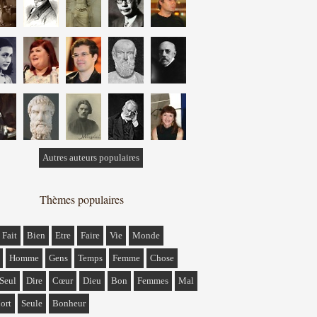
Autres auteurs populaires
Thèmes populaires
Fait
Bien
Etre
Faire
Vie
Monde
Homme
Gens
Temps
Femme
Chose
Seul
Dire
Cœur
Dieu
Bon
Femmes
Mal
ort
Seule
Bonheur