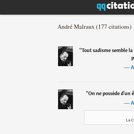
André Malraux (177 citations)
“
Tout sadisme semble la 
p
―
A
“
On ne possède d'un ê
―
A
La C