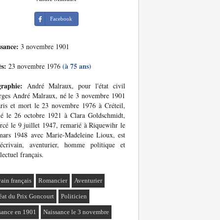
Facebook
ssance:
3 novembre 1901
ès:
(à 75 ans)
23 novembre 1976
graphie:
André Malraux, pour l'état civil
rges André Malraux, né le 3 novembre 1901
ris et mort le 23 novembre 1976 à Créteil,
é le 26 octobre 1921 à Clara Goldschmidt,
rcé le 9 juillet 1947, remarié à Riquewihr le
mars 1948 avec Marie-Madeleine Lioux, est
écrivain, aventurier, homme politique et
llectuel français.
vain français
Romancier
Aventurier
éat du Prix Goncourt
Politicien
sance en 1901
Naissance le 3 novembre