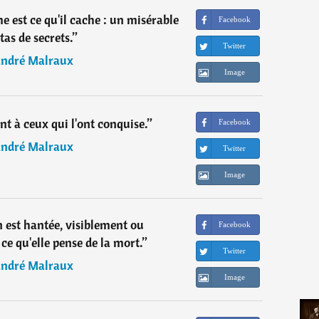
e est ce qu'il cache : un misérable
Facebook
 tas de secrets.
”
Twitter
ndré Malraux
Image
nt à ceux qui l'ont conquise.
”
Facebook
ndré Malraux
Twitter
Image
n est hantée, visiblement ou
Facebook
ce qu'elle pense de la mort.
”
Twitter
ndré Malraux
Image