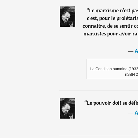
“
Le marxisme n'est pas
c'est, pour le prolétaria
connaitre, de se sentir 
marxistes pour avoir ra
―
A
La Condition humaine (1933),
(ISBN 2
“
Le pouvoir doit se défi
―
A