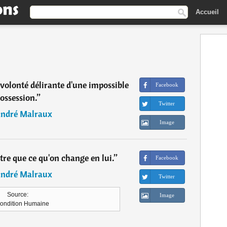
Accueil
volonté délirante d'une impossible
Facebook
ossession.
”
Twitter
ndré Malraux
Image
tre que ce qu'on change en lui.
”
Facebook
ndré Malraux
Twitter
Source:
Image
ondition Humaine