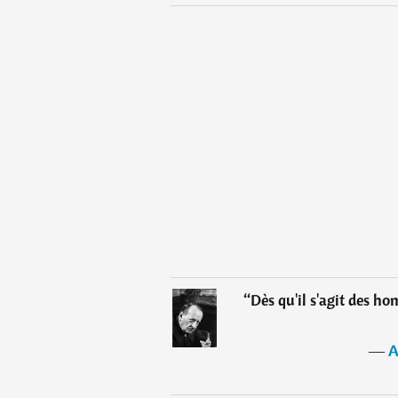
“
Dès qu'il s'agit des h
―
A