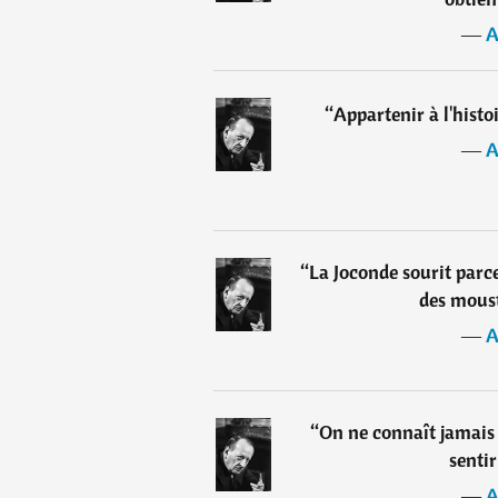
―
A
“
Appartenir à l'histoi
―
A
“
La Joconde sourit parce
des moust
―
A
“
On ne connaît jamais 
sentir
―
A