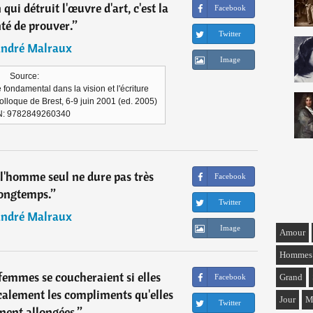
 qui détruit l'œuvre d'art, c'est la
Facebook
té de prouver.
”
Twitter
ndré Malraux
Image
Source:
fondamental dans la vision et l'écriture
olloque de Brest, 6-9 juin 2001 (ed. 2005)
BN: 9782849260340
 l'homme seul ne dure pas très
Facebook
ongtemps.
”
Twitter
ndré Malraux
Image
Amour
Hommes
emmes se coucheraient si elles
Grand
Facebook
calement les compliments qu'elles
Jour
M
Twitter
nent allongées.
”