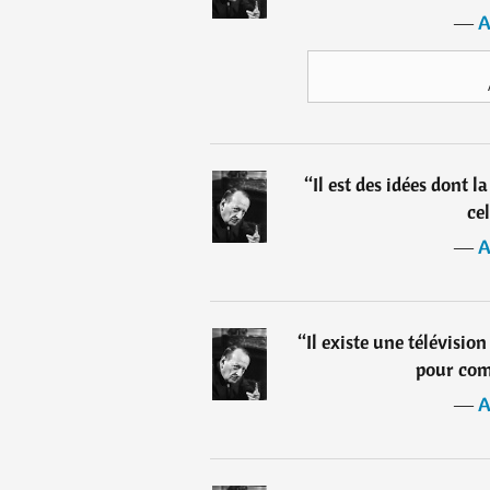
―
A
“
Il est des idées dont 
cel
―
A
“
Il existe une télévisio
pour com
―
A