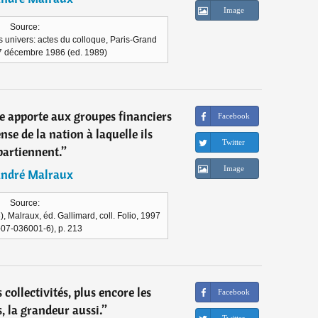
Image
Source:
 univers: actes du colloque, Paris-Grand
t 7 décembre 1986 (ed. 1989)
ite apporte aux groupes financiers
Facebook
se de la nation à laquelle ils
Twitter
partiennent.
”
Image
ndré Malraux
Source:
 Malraux, éd. Gallimard, coll. Folio, 1997
-07-036001-6), p. 213
collectivités, plus encore les
Facebook
, la grandeur aussi.
”