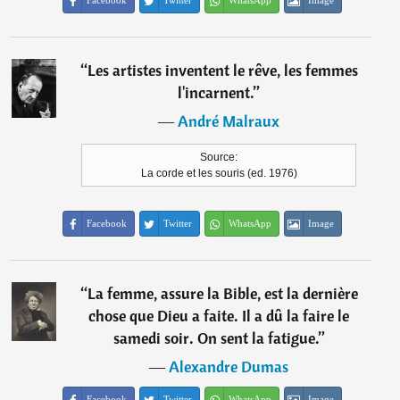
Facebook
Twitter
WhatsApp
Image
“
Les artistes inventent le rêve, les femmes
l'incarnent.
”
―
André Malraux
Source:
La corde et les souris (ed. 1976)
Facebook
Twitter
WhatsApp
Image
“
La femme, assure la Bible, est la dernière
chose que Dieu a faite. Il a dû la faire le
samedi soir. On sent la fatigue.
”
―
Alexandre Dumas
Facebook
Twitter
WhatsApp
Image