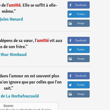
de l'
amitié
. Elle se suffit à elle-
Facebook
même.
”
Twitter
Jules Renard
Image
dépens de sa sœur, l'
amitié
vit aux
Facebook
s de son frère.
”
Twitter
rthur Rimbaud
Image
ns l'amour on est souvent plus
Facebook
u'on ignore que par celles que l'on
Twitter
sait.
”
Image
 de La Rochefoucauld
Source: