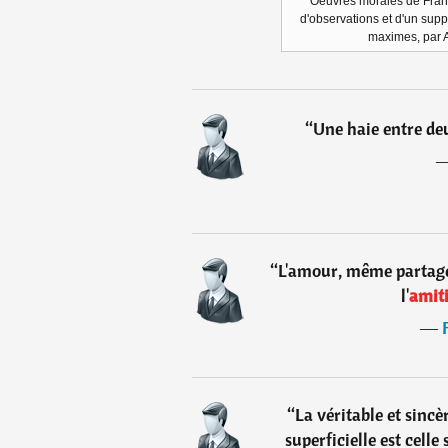
Oeuvres morales de Fran
d'observations et d'un supp
maximes, par A
“
Une haie entre deu
“
L'amour, même partagé,
l'
amit
―
“
La véritable et sincè
superficielle est cell