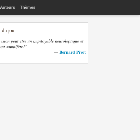
Auteurs
Thèmes
n du jour
vision peut être un impitoyable neuroleptique et
”
ant somnifère.
Bernard Pivot
—