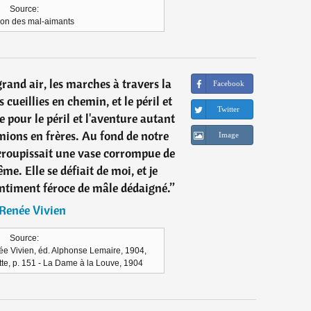
Source:
on des mal-aimants
 grand air, les marches à travers la
Facebook
s cueillies en chemin, et le péril et
Twitter
te pour le péril et l'aventure autant
ions en frères. Au fond de notre
Image
 croupissait une vase corrompue de
e. Elle se défiait de moi, et je
entiment féroce de mâle dédaigné.
”
Renée Vivien
Source:
e Vivien, éd. Alphonse Lemaire, 1904,
e, p. 151 - La Dame à la Louve, 1904