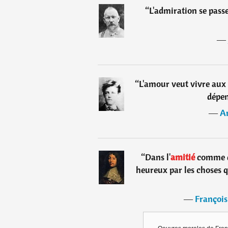
“
L'admiration se passe 
―
“
L'amour veut vivre aux 
dépen
―
A
“
Dans l'
amitié
comme da
heureux par les choses q
―
François