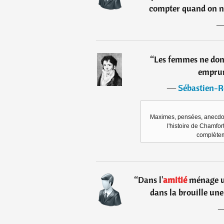
compter quand on n'
“
Les femmes ne donn
emprun
―
Sébastien-R
Maximes, pensées, anecdot
l'histoire de Chamfort
complètem
“
Dans l'
amitié
ménage une
dans la brouille une