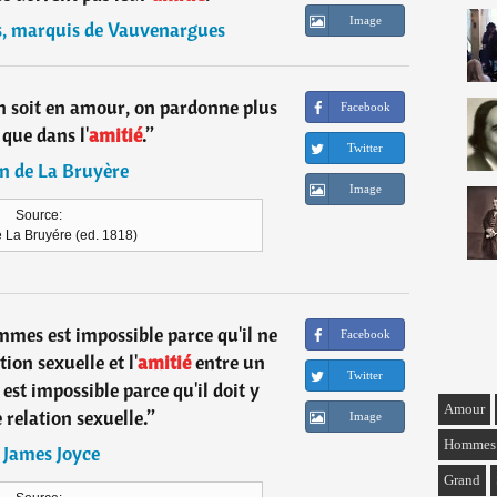
Image
s, marquis de Vauvenargues
on soit en amour, on pardonne plus
Facebook
 que dans l'
amitié
.
”
Twitter
n de La Bruyère
Image
Source:
 La Bruyére (ed. 1818)
mes est impossible parce qu'il ne
Facebook
tion sexuelle et l'
amitié
entre un
Twitter
t impossible parce qu'il doit y
Amour
 relation sexuelle.
”
Image
Hommes
―
James Joyce
Grand