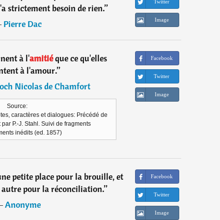
Twitter
a strictement besoin de rien.
”
Image
―
Pierre Dac
ent à l'
amitié
que ce qu'elles
Facebook
tent à l'amour.
”
Twitter
och Nicolas de Chamfort
Image
Source:
es, caractères et dialogues: Précédé de
 par P.-J. Stahl. Suivi de fragments
ents inédits (ed. 1857)
 petite place pour la brouille, et
Facebook
 autre pour la réconciliation.
”
Twitter
―
Anonyme
Image