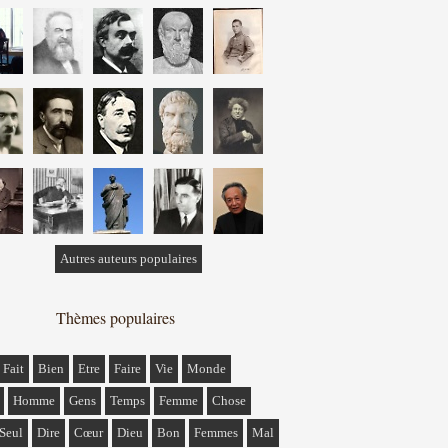
Autres auteurs populaires
Thèmes populaires
Fait
Bien
Etre
Faire
Vie
Monde
Homme
Gens
Temps
Femme
Chose
Seul
Dire
Cœur
Dieu
Bon
Femmes
Mal