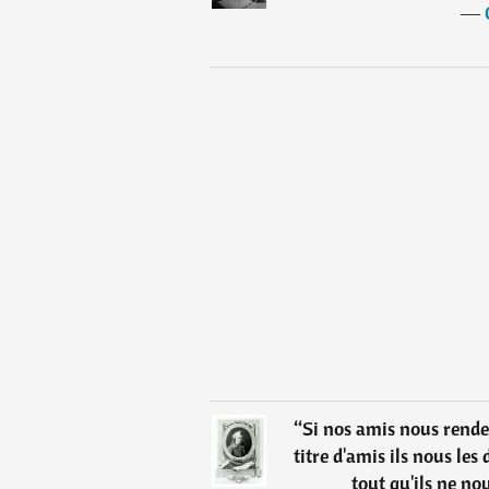
―
“
Si nos amis nous rende
titre d'amis ils nous les
tout qu'ils ne no