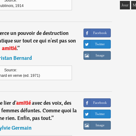
Source:
Jour
M
ublinois, 1914
erce un pouvoir de destruction
Facebook
ique sur tout ce qui n'est pas son
Twitter
amitié
.
”
Image
ristan Bernard
Source:
nard en verve (ed. 1971)
 lier d'
amitié
avec des voix, des
Facebook
de femmes défuntes. Comme quoi la
Twitter
 rien. Enfin, pas tout.
”
Image
ylvie Germain