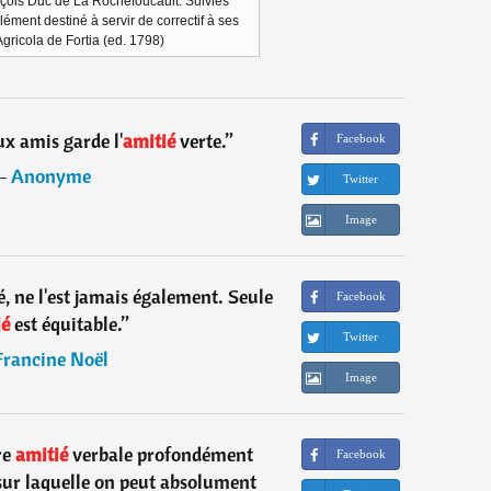
çois Duc de La Rochefoucault. Suivies
lément destiné à servir de correctif à ses
gricola de Fortia (ed. 1798)
x amis garde l'
amitié
verte.
”
Facebook
―
Anonyme
Twitter
Image
 ne l'est jamais également. Seule
Facebook
ié
est équitable.
”
Twitter
Francine Noël
Image
re
amitié
verbale profondément
Facebook
e sur laquelle on peut absolument