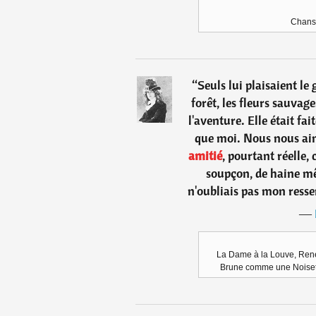
Chans
“
Seuls lui plaisaient le
forêt, les fleurs sauvage
l'aventure. Elle était fai
que moi. Nous nous aim
amitié
, pourtant réelle,
soupçon, de haine mêm
n'oubliais pas mon ress
―
La Dame à la Louve, René
Brune comme une Noisett