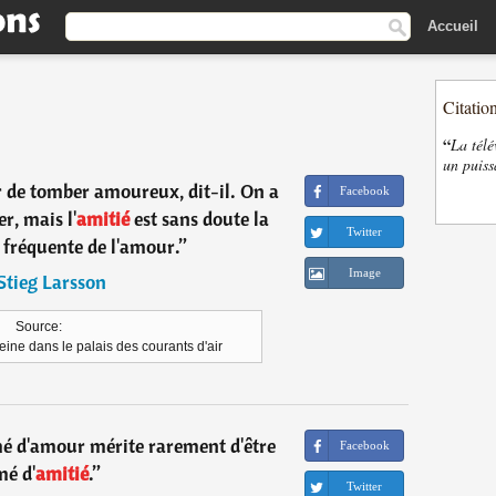
Accueil
Citatio
“
La télé
un puiss
r de tomber amoureux, dit-il. On a
Facebook
r, mais l'
amitié
est sans doute la
Twitter
 fréquente de l'amour.
”
Image
Stieg Larsson
Source:
eine dans le palais des courants d'air
 d'amour mérite rarement d'être
Facebook
mé d'
amitié
.
”
Twitter