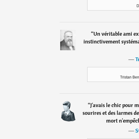
D
“
Un véritable ami ex
instinctivement systémat
―
T
Tristan Ber
“
J'avais le chic pour me
sourires et des larmes 
mort n'empêche
―
S