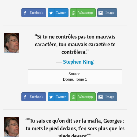
Facebook
Twitter
WhatsApp
Image
“
Si tu ne contrôles pas ton mauvais
caractère, ton mauvais caractère te
contrôlera.
”
―
Stephen King
Source:
Dôme, Tome 1
Facebook
Twitter
WhatsApp
Image
“
"Tu sais ce qu'on dit sur la mafia, Georges :
tu mets le pied dedans, t'en sors plus que les
pieds devant".
”