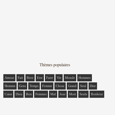
Thèmes populaires
Amour
Fait
Bien
Etre
Faire
Vie
Monde
Hommes
Homme
Gens
Temps
Femme
Chose
Grand
Seul
Dire
Cœur
Dieu
Bon
Femmes
Mal
Jour
Mort
Seule
Bonheur