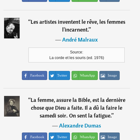
“
Les artistes inventent le rêve, les femmes
l'incarnent.
”
―
André Malraux
Source:
La corde et les souris (ed. 1976)
Facebook
Twitter
WhatsApp
Image
“
La femme, assure la Bible, est la dernière
chose que Dieu a faite. Il a dû la faire le
samedi soir. On sent la fatigue.
”
―
Alexandre Dumas
Facebook
Twitter
WhatsApp
Image