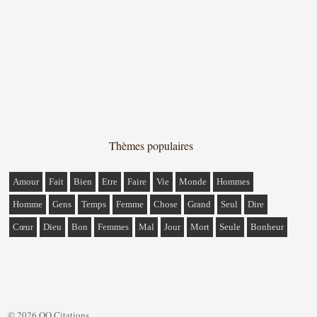
Thèmes populaires
Amour
Fait
Bien
Etre
Faire
Vie
Monde
Hommes
Homme
Gens
Temps
Femme
Chose
Grand
Seul
Dire
Cœur
Dieu
Bon
Femmes
Mal
Jour
Mort
Seule
Bonheur
© 2026 QQ Citations