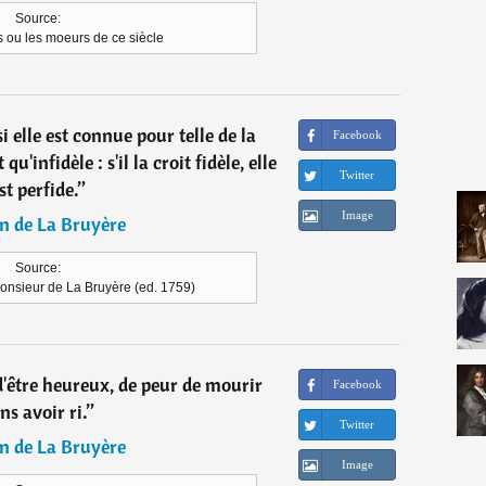
Source:
 ou les moeurs de ce siècle
 elle est connue pour telle de la
Facebook
u'infidèle : s'il la croit fidèle, elle
Twitter
st perfide.
”
Image
n de La Bruyère
Source:
onsieur de La Bruyère (ed. 1759)
 d'être heureux, de peur de mourir
Facebook
ns avoir ri.
”
Twitter
n de La Bruyère
Image