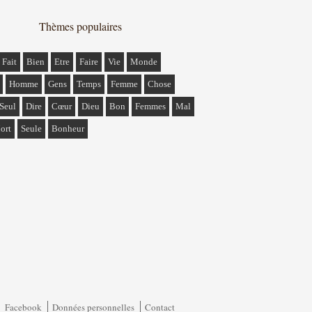
Thèmes populaires
Fait
Bien
Etre
Faire
Vie
Monde
Homme
Gens
Temps
Femme
Chose
Seul
Dire
Cœur
Dieu
Bon
Femmes
Mal
ort
Seule
Bonheur
Facebook
Données personnelles
Contact