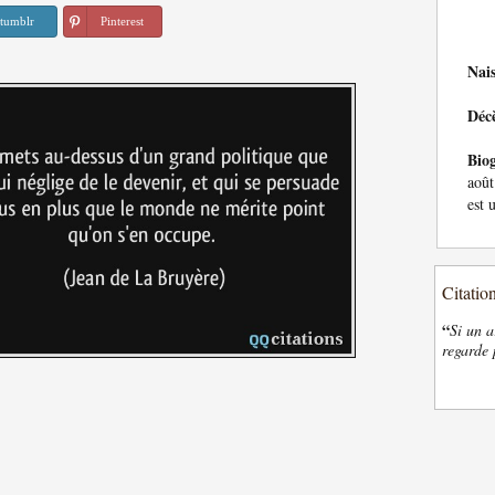
tumblr
Pinterest
Nai
Déc
Bio
août
est 
Citatio
“
Si un a
regarde 