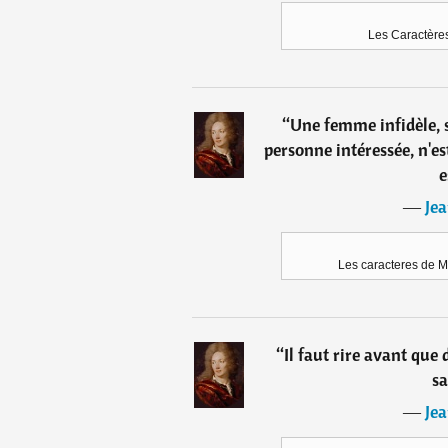
Les Caractères
“
Une femme infidèle, si
personne intéressée, n'est q
e
―
Jea
Les caracteres de M
“
Il faut rire avant que
sa
―
Jea