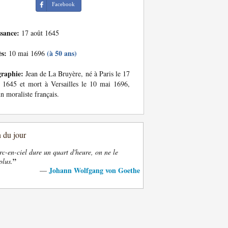
Facebook
ssance:
17 août 1645
ès:
(à 50 ans)
10 mai 1696
graphie:
Jean de La Bruyère, né à Paris le 17
 1645 et mort à Versailles le 10 mai 1696,
un moraliste français.
n du jour
rc-en-ciel dure un quart d'heure, on ne le
”
plus.
Johann Wolfgang von Goethe
—