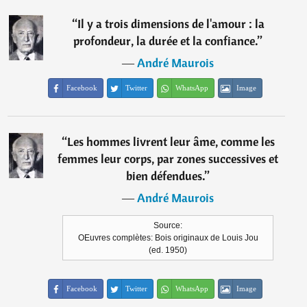
“
Il y a trois dimensions de l'amour : la
profondeur, la durée et la confiance.
”
―
André Maurois
Facebook
Twitter
WhatsApp
Image
“
Les hommes livrent leur âme, comme les
femmes leur corps, par zones successives et
bien défendues.
”
―
André Maurois
Source:
OEuvres complètes: Bois originaux de Louis Jou
(ed. 1950)
Facebook
Twitter
WhatsApp
Image