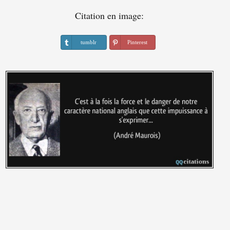
Citation en image:
tumblr
Pinterest