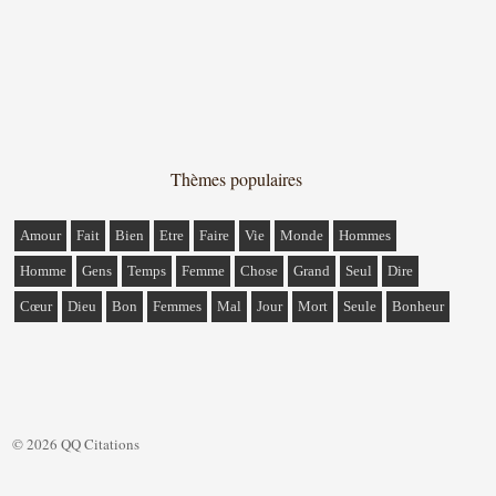
Thèmes populaires
Amour
Fait
Bien
Etre
Faire
Vie
Monde
Hommes
Homme
Gens
Temps
Femme
Chose
Grand
Seul
Dire
Cœur
Dieu
Bon
Femmes
Mal
Jour
Mort
Seule
Bonheur
© 2026 QQ Citations