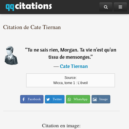
Citation de Cate Tiernan
“
Tu ne sais rien, Morgan. Ta vie n'est qu'un
tissu de mensonges.
”
―
Cate Tiernan
Source:
Wicca, tome 1 : L'éveil
Facebook
Twitter
WhatsApp
Image
Citation en image: