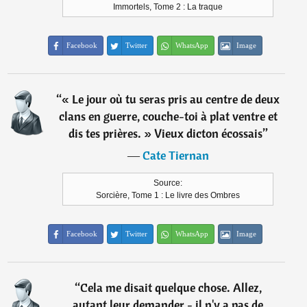
Immortels, Tome 2 : La traque
Facebook
Twitter
WhatsApp
Image
“
« Le jour où tu seras pris au centre de deux
clans en guerre, couche-toi à plat ventre et
dis tes prières. » Vieux dicton écossais
”
―
Cate Tiernan
Source:
Sorcière, Tome 1 : Le livre des Ombres
Facebook
Twitter
WhatsApp
Image
“
Cela me disait quelque chose. Allez,
autant leur demander - il n'y a pas de