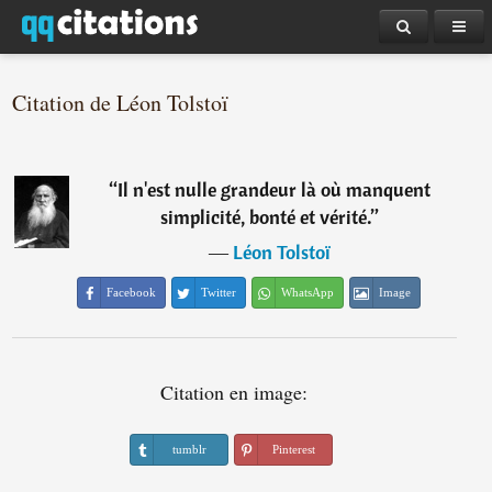
Citation de Léon Tolstoï
“
Il n'est nulle grandeur là où manquent
simplicité, bonté et vérité.
”
―
Léon Tolstoï
Facebook
Twitter
WhatsApp
Image
Citation en image:
tumblr
Pinterest