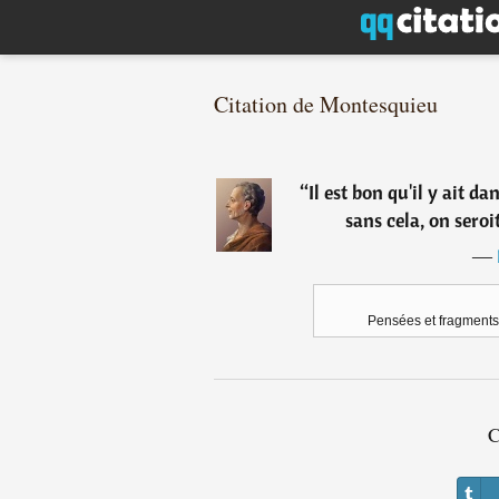
Citation de Montesquieu
“
Il est bon qu'il y ait d
sans cela, on seroi
―
Pensées et fragments
C