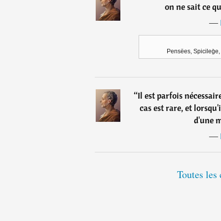
on ne sait ce qu
―
Pensëes, Spicileg̀e
“
Il est parfois nécessai
cas est rare, et lorsqu'
d'une m
―
Toutes les