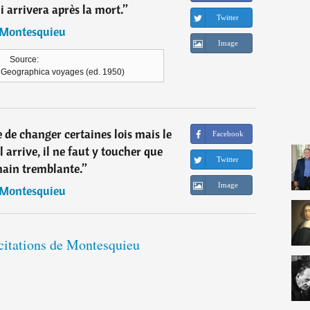
i arrivera après la mort.
”
Twitter
Montesquieu
Image
Source:
, Geographica voyages (ed. 1950)
re de changer certaines lois mais le
Facebook
il arrive, il ne faut y toucher que
Twitter
ain tremblante.
”
Image
Montesquieu
 citations de Montesquieu