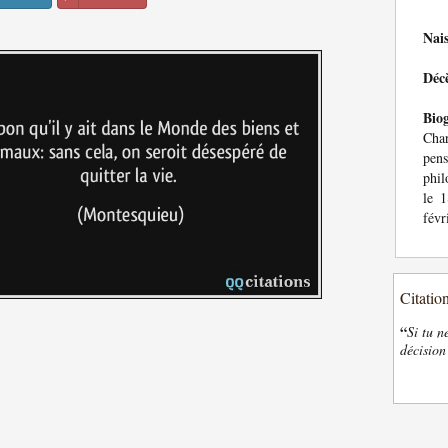
Nai
Déc
Bio
Char
pens
phil
le 
févr
Citatio
“
Si tu n
décision