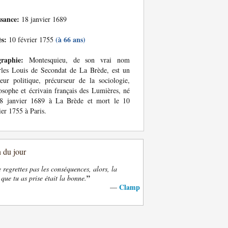
ssance:
18 janvier 1689
ès:
(à 66 ans)
10 février 1755
graphie:
Montesquieu, de son vrai nom
les Louis de Secondat de La Brède, est un
eur politique, précurseur de la sociologie,
osophe et écrivain français des Lumières, né
18 janvier 1689 à La Brède et mort le 10
ier 1755 à Paris.
n du jour
e regrettes pas les conséquences, alors, la
”
 que tu as prise était la bonne.
Clamp
—