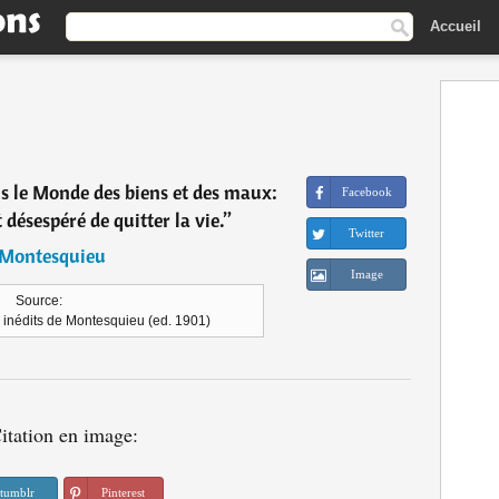
Accueil
ans le Monde des biens et des maux:
Facebook
t désespéré de quitter la vie.
”
Twitter
Montesquieu
Image
Source:
 inédits de Montesquieu (ed. 1901)
itation en image:
tumblr
Pinterest