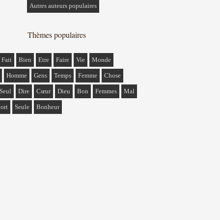
Autres auteurs populaires
Thèmes populaires
Fait
Bien
Etre
Faire
Vie
Monde
Homme
Gens
Temps
Femme
Chose
Seul
Dire
Cœur
Dieu
Bon
Femmes
Mal
ort
Seule
Bonheur