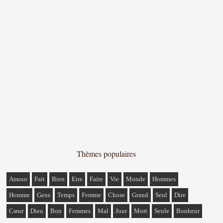
Thèmes populaires
Amour
Fait
Bien
Etre
Faire
Vie
Monde
Hommes
Homme
Gens
Temps
Femme
Chose
Grand
Seul
Dire
Cœur
Dieu
Bon
Femmes
Mal
Jour
Mort
Seule
Bonheur