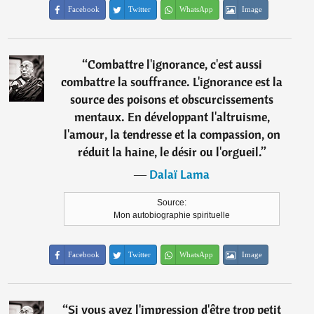
Facebook
Twitter
WhatsApp
Image
“
Combattre l'ignorance, c'est aussi
combattre la souffrance. L'ignorance est la
source des poisons et obscurcissements
mentaux. En développant l'altruisme,
l'amour, la tendresse et la compassion, on
réduit la haine, le désir ou l'orgueil.
”
―
Dalaï Lama
Source:
Mon autobiographie spirituelle
Facebook
Twitter
WhatsApp
Image
“
Si vous avez l'impression d'être trop petit