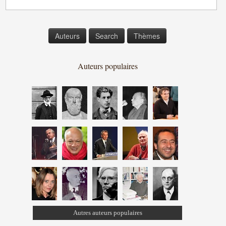
Auteurs
Search
Thèmes
Auteurs populaires
Autres auteurs populaires