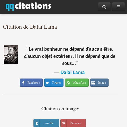
Citation de Dalaï Lama
“
Le vrai bonheur ne dépend d'aucun être,
d'aucun objet extérieur. Il ne dépend que de
nous...
”
―
Dalaï Lama
Facebook
Twitter
WhatsApp
Image
Citation en image:
tumblr
Pinterest