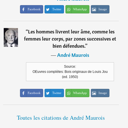
Facebook
Twitter
WhatsApp
Image
“
Les hommes livrent leur âme, comme les
femmes leur corps, par zones successives et
bien défendues.
”
―
André Maurois
Source:
OEuvres complètes: Bois originaux de Louis Jou
(ed. 1950)
Facebook
Twitter
WhatsApp
Image
Toutes les citations de André Maurois