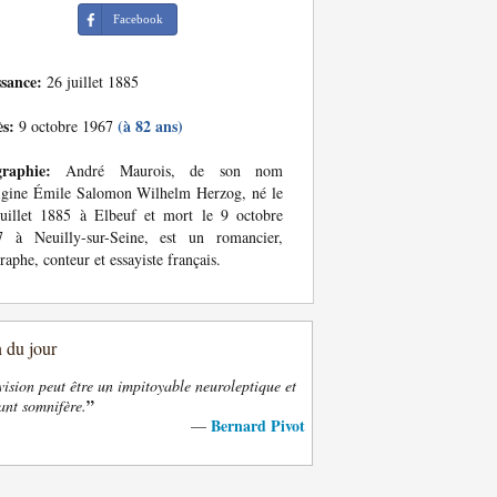
Facebook
ssance:
26 juillet 1885
ès:
(à 82 ans)
9 octobre 1967
graphie:
André Maurois, de son nom
igine Émile Salomon Wilhelm Herzog, né le
uillet 1885 à Elbeuf et mort le 9 octobre
7 à Neuilly-sur-Seine, est un romancier,
raphe, conteur et essayiste français.
n du jour
vision peut être un impitoyable neuroleptique et
”
ant somnifère.
Bernard Pivot
—