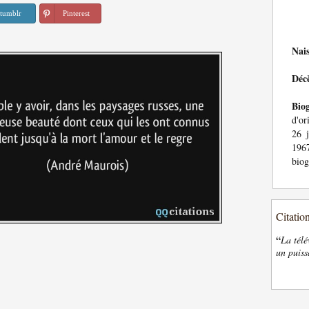
tumblr
Pinterest
Nai
Déc
Bio
d'or
26 j
196
biog
Citatio
“
La télé
un puiss