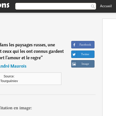
Accueil
 dans les paysages russes, une
Facebook
t ceux qui les ont connus gardent
Twitter
rt l'amour et le regre
”
Image
ndré Maurois
Source:
Tourguéniev
itation en image: