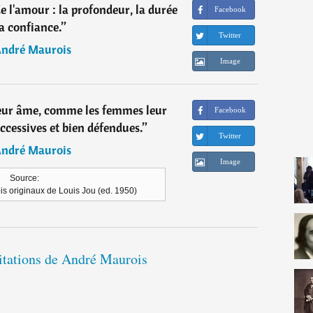
de l'amour : la profondeur, la durée
Facebook
la confiance.
”
Twitter
ndré Maurois
Image
eur âme, comme les femmes leur
Facebook
ccessives et bien défendues.
”
Twitter
ndré Maurois
Image
Source:
s originaux de Louis Jou (ed. 1950)
citations de André Maurois