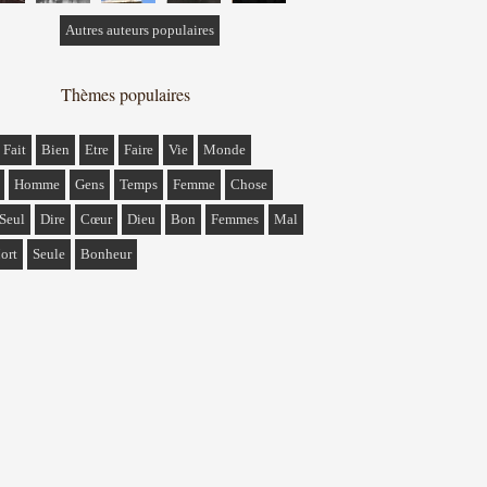
Autres auteurs populaires
Thèmes populaires
Fait
Bien
Etre
Faire
Vie
Monde
Homme
Gens
Temps
Femme
Chose
Seul
Dire
Cœur
Dieu
Bon
Femmes
Mal
ort
Seule
Bonheur