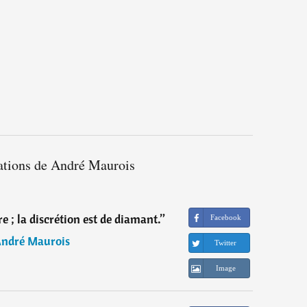
tations de André Maurois
re ; la discrétion est de diamant.
”
Facebook
ndré Maurois
Twitter
Image