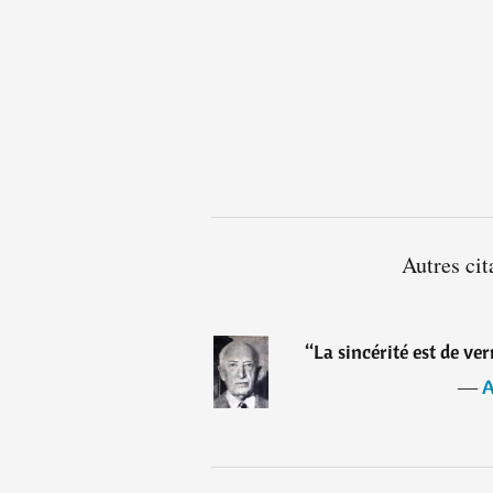
Autres ci
“
La sincérité est de ver
―
A