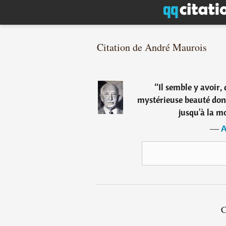
Citation de André Maurois
“
Il semble y avoir,
mystérieuse beauté don
jusqu'à la mo
―
A
C