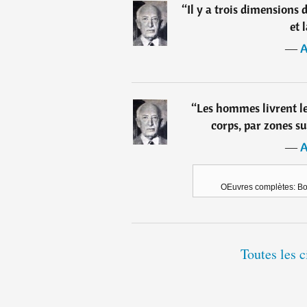
“
Il y a trois dimensions 
et 
―
A
“
Les hommes livrent l
corps, par zones su
―
A
OEuvres complètes: Boi
Toutes les 