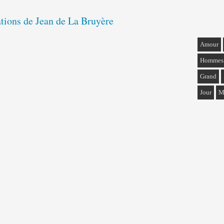
ations de Jean de La Bruyère
Amour
Hommes
Grand
Jour
M