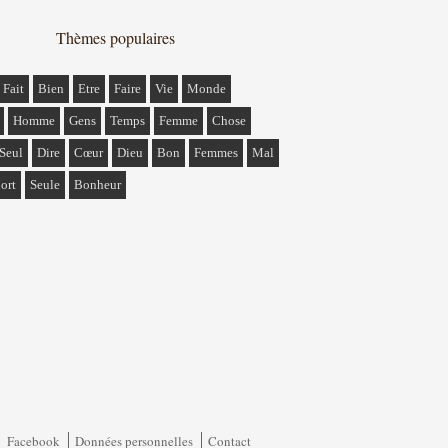
Thèmes populaires
Fait
Bien
Etre
Faire
Vie
Monde
Homme
Gens
Temps
Femme
Chose
Seul
Dire
Cœur
Dieu
Bon
Femmes
Mal
ort
Seule
Bonheur
Facebook
Données personnelles
Contact