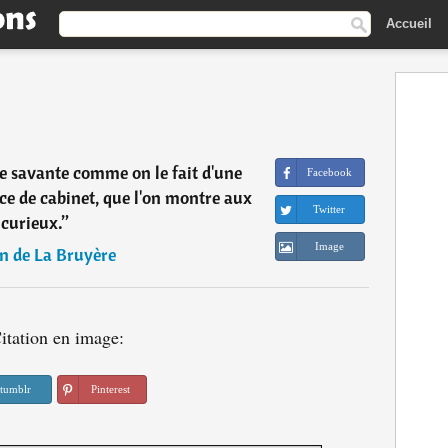
Accueil
 savante comme on le fait d'une
Facebook
èce de cabinet, que l'on montre aux
Twitter
curieux.
”
Image
n de La Bruyère
itation en image:
tumblr
Pinterest