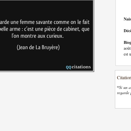
Nai
Déc
Bio
août
est 
Citatio
“
Si un a
regarde 