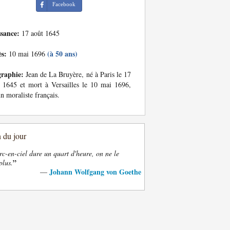
Facebook
ssance:
17 août 1645
ès:
(à 50 ans)
10 mai 1696
graphie:
Jean de La Bruyère, né à Paris le 17
 1645 et mort à Versailles le 10 mai 1696,
un moraliste français.
n du jour
rc-en-ciel dure un quart d'heure, on ne le
”
plus.
Johann Wolfgang von Goethe
—