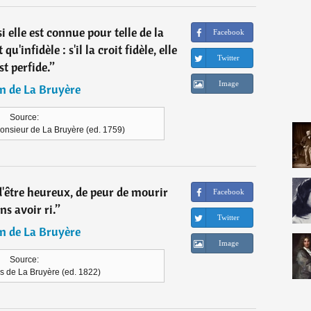
 elle est connue pour telle de la
Facebook
u'infidèle : s'il la croit fidèle, elle
Twitter
st perfide.
”
Image
n de La Bruyère
Source:
onsieur de La Bruyère (ed. 1759)
 d'être heureux, de peur de mourir
Facebook
ns avoir ri.
”
Twitter
n de La Bruyère
Image
Source:
s de La Bruyère (ed. 1822)